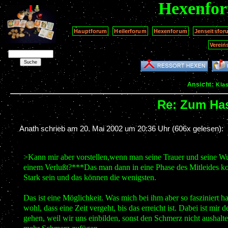
Hexenfo
Hauptforum
Heilerforum
Hexenforum
Jenseitsfor
Verein
Ansicht:
Kla
Re: Zum Has
Anath schrieb am
20. Mai 2002 um 20:36 Uhr
(606x gelesen):
>Kann mir aber vorstellen,wenn man seine Trauer und seine Wu
einem Verlußt?***Das man dann in eine Phase des Mitleides ko
Stark sein und das können die wenigsten.
Das ist eine Möglichkeit. Was mich bei ihm aber so fasziniert hat
wohl, dass eine Zeit vergeht, bis das erreicht ist. Dabei ist m
gehen, weil wir uns einbilden, sonst den Schmerz nicht aush