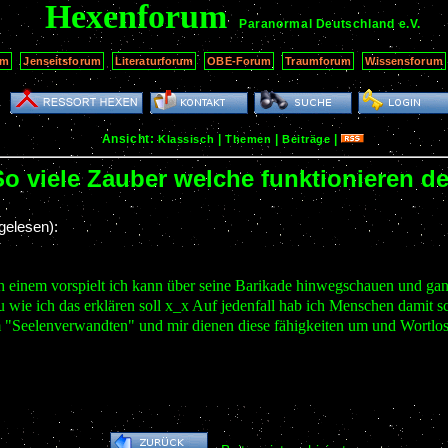
Hexenforum
Paranormal Deutschland
e.V.
um
Jenseitsforum
Literaturforum
OBE-Forum
Traumforum
Wissensforum
Ansicht:
|
|
|
Klassisch
Themen
Beiträge
 So viele Zauber welche funktionieren 
gelesen):
h einem vorspielt ich kann über seine Barikade hinwegschauen und gan
au wie ich das erklären soll x_x Auf jedenfall hab ich Menschen damit 
"Seelenverwandten" und mir dienen diese fähigkeiten um und Wortlos z