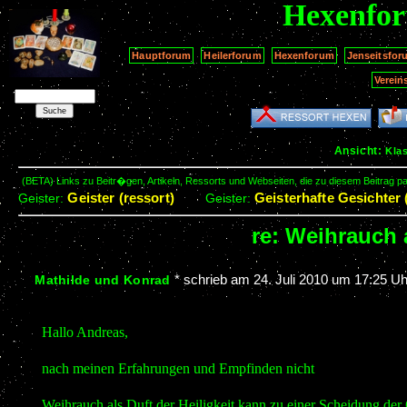
Hexenfo
Hauptforum
Heilerforum
Hexenforum
Jenseitsfor
Verein
Ansicht:
Kla
(BETA) Links zu Beitr�gen, Artikeln, Ressorts und Webseiten, die zu diesem Beitrag 
Geister (ressort)
Geisterhafte Gesichter 
Geister:
Geister:
re: Weihrauch 
*
schrieb am
24. Juli 2010 um 17:25 Uh
Mathilde und Konrad
Hallo Andreas,
nach meinen Erfahrungen und Empfinden nicht
Weihrauch als Duft der Heiligkeit kann zu einer Scheidung der 