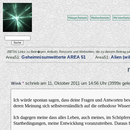
Hauptforum
Heilerforum
Hexenfor
(BETA) Links zu Beitr�gen, Artikeln, Ressorts und Webseiten, die zu diesem Beitrag 
Geheimnisumwitterte AREA 51
Alien (wi
Area51:
Area51:
*
schrieb am
11. Oktober 2011 um 14:56 Uhr
(3999x gele
Wink
Ich würde spontan sagen, dass deine Fragen und Antworten bess
deren Meinung sich selbstverständlich auf die orthodoxe Wissens
Ich dagegen meine dass alles Leben, auch meines, im Schöpfers We
Startbedingungen, meine Entwicklung voranzutreiben. Daraus f