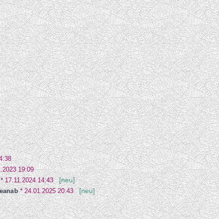
4:38
2.2023 19:09
*
17.11.2024 14:43
[neu]
eanab
*
24.01.2025 20:43
[neu]