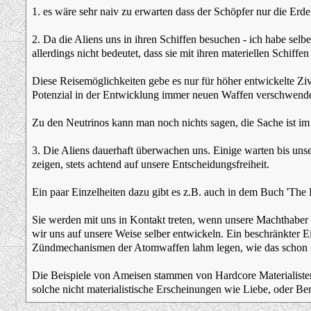
1. es wäre sehr naiv zu erwarten dass der Schöpfer nur die Erde
2. Da die Aliens uns in ihren Schiffen besuchen - ich habe selb
allerdings nicht bedeutet, dass sie mit ihren materiellen Schiffe
Diese Reisemöglichkeiten gebe es nur für höher entwickelte Ziv
Potenzial in der Entwicklung immer neuen Waffen verschwend
Zu den Neutrinos kann man noch nichts sagen, die Sache ist im 
3. Die Aliens dauerhaft überwachen uns. Einige warten bis unsere 
zeigen, stets achtend auf unsere Entscheidungsfreiheit.
Ein paar Einzelheiten dazu gibt es z.B. auch in dem Buch 'Th
Sie werden mit uns in Kontakt treten, wenn unsere Machthaber 
wir uns auf unsere Weise selber entwickeln. Ein beschränkter Ei
Zündmechanismen der Atomwaffen lahm legen, wie das schon ma
Die Beispiele von Ameisen stammen von Hardcore Materialisten.
solche nicht materialistische Erscheinungen wie Liebe, oder Bere