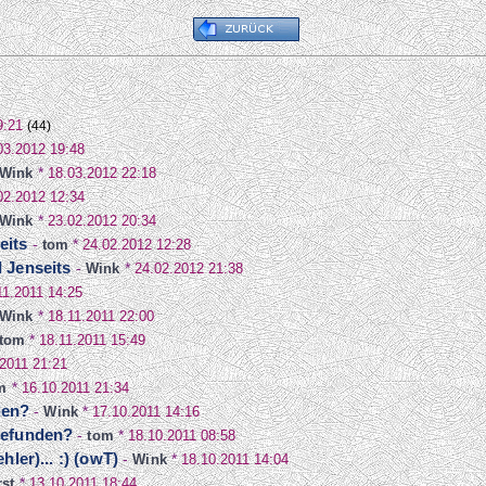
9:21
(44)
03.2012 19:48
Wink
*
18.03.2012 22:18
02.2012 12:34
Wink
*
23.02.2012 20:34
eits
-
tom
*
24.02.2012 12:28
d Jenseits
-
Wink
*
24.02.2012 21:38
11.2011 14:25
Wink
*
18.11.2011 22:00
tom
*
18.11.2011 15:49
.2011 21:21
m
*
16.10.2011 21:34
den?
-
Wink
*
17.10.2011 14:16
 gefunden?
-
tom
*
18.10.2011 08:58
hler)... :) (owT)
-
Wink
*
18.10.2011 14:04
st
*
13.10.2011 18:44