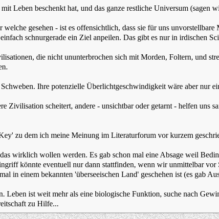
 mit Leben beschenkt hat, und das ganze restliche Universum (sagen wir
er welche gesehen - ist es offensichtlich, dass sie für uns unvorstell
n einfach schnurgerade ein Ziel anpeilen. Das gibt es nur in irdischen Sc
ilisationen, die nicht ununterbrochen sich mit Morden, Foltern, und st
en.
Schweben. Ihre potenzielle Überlichtgeschwindigkeit wäre aber nur ein
Zivilisation scheitert, andere - unsichtbar oder getarnt - helfen uns sa
e Key' zu dem ich meine Meinung im Literaturforum vor kurzem geschri
das wirklich wollen werden. Es gab schon mal eine Absage weil Beding
ngriff könnte eventuell nur dann stattfinden, wenn wir unmittelbar vor
l in einem bekannten 'überseeischen Land' geschehen ist (es gab Au
 Leben ist weit mehr als eine biologische Funktion, suche nach Gewin
itschaft zu Hilfe...