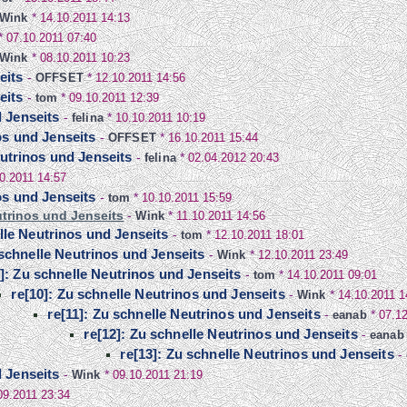
Wink
*
14.10.2011 14:13
*
07.10.2011 07:40
Wink
*
08.10.2011 10:23
eits
-
OFFSET
*
12.10.2011 14:56
eits
-
tom
*
09.10.2011 12:39
d Jenseits
-
felina
*
10.10.2011 10:19
os und Jenseits
-
OFFSET
*
16.10.2011 15:44
eutrinos und Jenseits
-
felina
*
02.04.2012 20:43
0.2011 14:57
os und Jenseits
-
tom
*
10.10.2011 15:59
utrinos und Jenseits
-
Wink
*
11.10.2011 14:56
lle Neutrinos und Jenseits
-
tom
*
12.10.2011 18:01
 schnelle Neutrinos und Jenseits
-
Wink
*
12.10.2011 23:49
9]: Zu schnelle Neutrinos und Jenseits
-
tom
*
14.10.2011 09:01
re[10]: Zu schnelle Neutrinos und Jenseits
-
Wink
*
14.10.2011 1
re[11]: Zu schnelle Neutrinos und Jenseits
-
eanab
*
07.1
re[12]: Zu schnelle Neutrinos und Jenseits
-
eanab
re[13]: Zu schnelle Neutrinos und Jenseits
-
d Jenseits
-
Wink
*
09.10.2011 21:19
09.2011 23:34