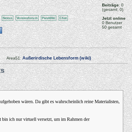
Beiträge
: 0
(gesamt: 0)
Jetzt online
Nexus
Vereinsforum
ParaWiki
Chat
0 Benutzer
50 gesamt
Außerirdische Lebensform (wiki)
Area51:
ts
ufgehoben wären. Da gibt es wahrscheinlich reine Materialisten,
t bin ich nur virtuell versetzt, um im Rahmen der