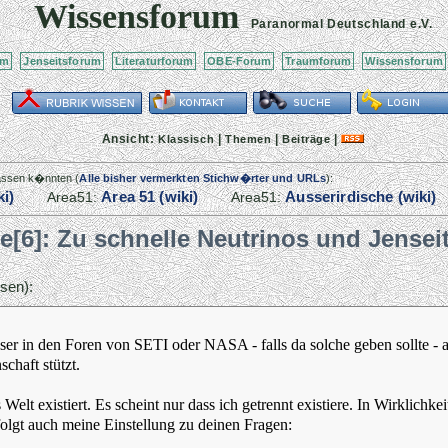
Wissensforum
Paranormal Deutschland
e.V.
um
Jenseitsforum
Literaturforum
OBE-Forum
Traumforum
Wissensforum
Ansicht:
|
|
|
Klassisch
Themen
Beiträge
passen k�nnten (
Alle bisher vermerkten Stichw�rter und URLs
):
ki)
Area 51 (wiki)
Ausserirdische (wiki)
Area51:
Area51:
re[6]: Zu schnelle Neutrinos und Jensei
sen):
er in den Foren von SETI oder NASA - falls da solche geben sollte - a
chaft stützt.
lt existiert. Es scheint nur dass ich getrennt existiere. In Wirklichkei
olgt auch meine Einstellung zu deinen Fragen: