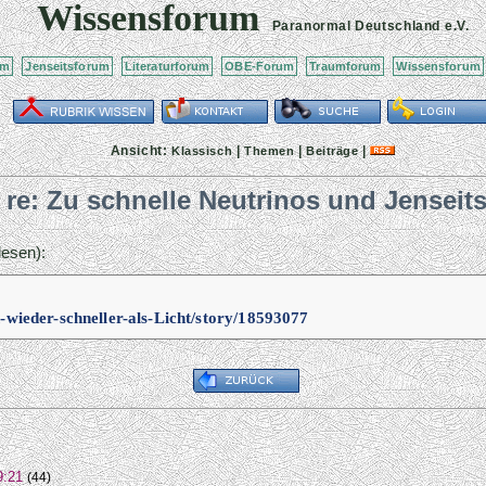
Wissensforum
Paranormal Deutschland
e.V.
um
Jenseitsforum
Literaturforum
OBE-Forum
Traumforum
Wissensforum
Ansicht:
|
|
|
Klassisch
Themen
Beiträge
re: Zu schnelle Neutrinos und Jenseit
esen):
-wieder-schneller-als-Licht/story/18593077
9:21
(44)