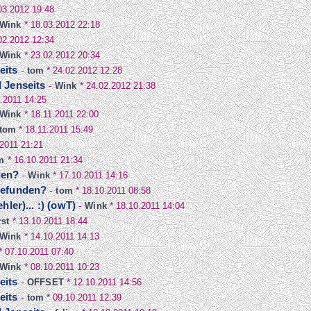
03.2012 19:48
Wink
*
18.03.2012 22:18
02.2012 12:34
Wink
*
23.02.2012 20:34
eits
-
tom
*
24.02.2012 12:28
d Jenseits
-
Wink
*
24.02.2012 21:38
.2011 14:25
Wink
*
18.11.2011 22:00
tom
*
18.11.2011 15:49
.2011 21:21
m
*
16.10.2011 21:34
den?
-
Wink
*
17.10.2011 14:16
 gefunden?
-
tom
*
18.10.2011 08:58
hler)... :) (owT)
-
Wink
*
18.10.2011 14:04
st
*
13.10.2011 18:44
Wink
*
14.10.2011 14:13
*
07.10.2011 07:40
Wink
*
08.10.2011 10:23
eits
-
OFFSET
*
12.10.2011 14:56
eits
-
tom
*
09.10.2011 12:39