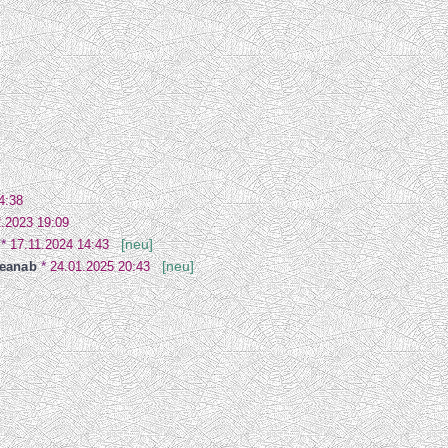
4:38
2.2023 19:09
*
17.11.2024 14:43
[neu]
eanab
*
24.01.2025 20:43
[neu]