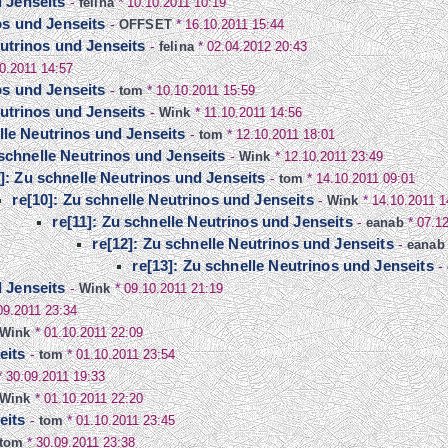
d Jenseits
-
felina
*
10.10.2011 10:19
os und Jenseits
-
OFFSET
*
16.10.2011 15:44
eutrinos und Jenseits
-
felina
*
02.04.2012 20:43
0.2011 14:57
os und Jenseits
-
tom
*
10.10.2011 15:59
eutrinos und Jenseits
-
Wink
*
11.10.2011 14:56
lle Neutrinos und Jenseits
-
tom
*
12.10.2011 18:01
 schnelle Neutrinos und Jenseits
-
Wink
*
12.10.2011 23:49
9]: Zu schnelle Neutrinos und Jenseits
-
tom
*
14.10.2011 09:01
re[10]: Zu schnelle Neutrinos und Jenseits
-
Wink
*
14.10.2011 1
re[11]: Zu schnelle Neutrinos und Jenseits
-
eanab
*
07.1
re[12]: Zu schnelle Neutrinos und Jenseits
-
eanab
re[13]: Zu schnelle Neutrinos und Jenseits
-
d Jenseits
-
Wink
*
09.10.2011 21:19
09.2011 23:34
Wink
*
01.10.2011 22:09
eits
-
tom
*
01.10.2011 23:54
*
30.09.2011 19:33
Wink
*
01.10.2011 22:20
eits
-
tom
*
01.10.2011 23:45
tom
*
30.09.2011 23:38