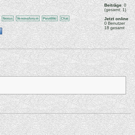
Beiträge
: 0
(gesamt: 1)
Jetzt online
Nexus
Vereinsforum
ParaWiki
Chat
0 Benutzer
18 gesamt
s