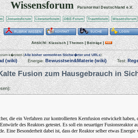
Wissensforum
Paranormal Deutschland
e.V.
um
Jenseitsforum
Literaturforum
OBE-Forum
Traumforum
Wissensforum
Ansicht:
|
|
|
Klassisch
Themen
Beiträge
passen k�nnten (
Alle bisher vermerkten Stichw�rter und URLs
):
d (wiki)
Bewusstsein&Materie (wiki)
Rege
Energie:
Test:
Kalte Fusion zum Hausgebrauch in Sic
sen):
orscher, die ein Verfahren zur kontrollierten Kernfusion entwickelt habe
ntwürfe des Reaktors getestet. Es soll ein neuartiger Fusionsreaktor 
e. Eine Besonderheit dabei ist, dass der Reaktor selber etwas Energie 