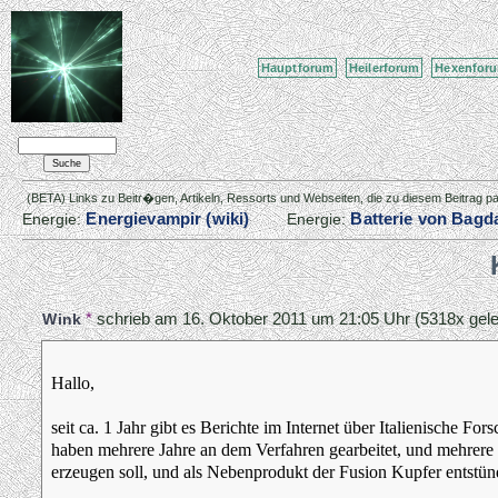
Hauptforum
Heilerforum
Hexenfor
(BETA) Links zu Beitr�gen, Artikeln, Ressorts und Webseiten, die zu diesem Beitrag 
Energievampir (wiki)
Batterie von Bagda
Energie:
Energie:
*
schrieb am
16. Oktober 2011 um 21:05 Uhr
(5318x gele
Wink
Hallo,
seit ca. 1 Jahr gibt es Berichte im Internet über Italienische F
haben mehrere Jahre an dem Verfahren gearbeitet, und mehrere E
erzeugen soll, und als Nebenprodukt der Fusion Kupfer entstünd