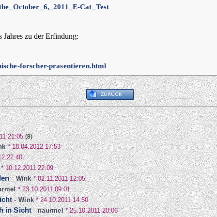
_the_October_6,_2011_E-Cat_Test
 Jahres zu der Erfindung:
nische-forscher-prasentieren.html
11 21:05
(8)
nk
*
18.04.2012 17:53
12 22:40
*
10.12.2011 22:09
den
-
Wink
*
02.11.2011 12:05
urmel
*
23.10.2011 09:01
icht
-
Wink
*
24.10.2011 14:50
 in Sicht
-
naurmel
*
25.10.2011 20:06