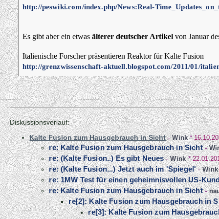
http://peswiki.com/index.php/News:Real-Time_Updates_on
Es gibt aber ein etwas
älterer deutscher Artikel
von Januar des
Italienische Forscher präsentieren Reaktor für Kalte Fusion
http://grenzwissenschaft-aktuell.blogspot.com/2011/01/italie
Diskussionsverlauf:
Kalte Fusion zum Hausgebrauch in Sicht
-
Wink
*
16.10.20
re: Kalte Fusion zum Hausgebrauch in Sicht
-
Wi
re: (Kalte Fusion..) Es gibt Neues
-
Wink
*
22.01.20
re: (Kalte Fusion...) Jetzt auch im 'Spiegel'
-
Wink
re: 1MW Test für einen geheimnisvollen US-Kun
re: Kalte Fusion zum Hausgebrauch in Sicht
-
na
re[2]: Kalte Fusion zum Hausgebrauch in S
re[3]: Kalte Fusion zum Hausgebrauch