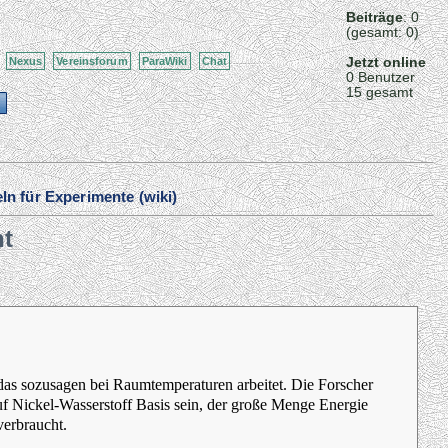
Beiträge
: 0
(gesamt: 0)
Jetzt online
Nexus
Vereinsforum
ParaWiki
Chat
0 Benutzer
15 gesamt
ln für Experimente (wiki)
ht
n, das sozusagen bei Raumtemperaturen arbeitet. Die Forscher
auf Nickel-Wasserstoff Basis sein, der große Menge Energie
verbraucht.