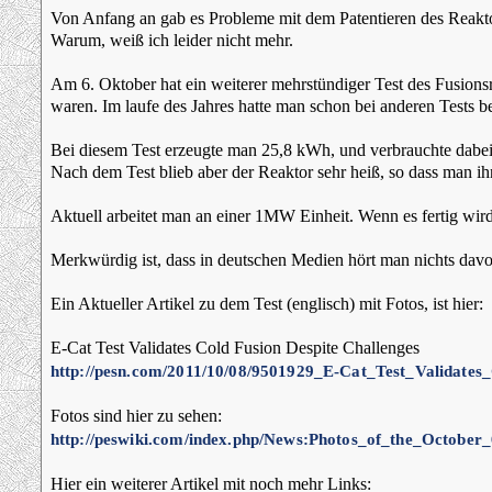
Von Anfang an gab es Probleme mit dem Patentieren des Reaktors
Warum, weiß ich leider nicht mehr.
Am 6. Oktober hat ein weiterer mehrstündiger Test des Fusionsr
waren. Im laufe des Jahres hatte man schon bei anderen Tests be
Bei diesem Test erzeugte man 25,8 kWh, und verbrauchte dabe
Nach dem Test blieb aber der Reaktor sehr heiß, so dass man i
Aktuell arbeitet man an einer 1MW Einheit. Wenn es fertig wird
Merkwürdig ist, dass in deutschen Medien hört man nichts dav
Ein Aktueller Artikel zu dem Test (englisch) mit Fotos, ist hier:
E-Cat Test Validates Cold Fusion Despite Challenges
http://pesn.com/2011/10/08/9501929_E-Cat_Test_Validates
Fotos sind hier zu sehen:
http://peswiki.com/index.php/News:Photos_of_the_October
Hier ein weiterer Artikel mit noch mehr Links: