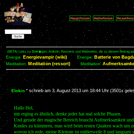
Hauptforum
Heilerforum
Hexenfor
(BETA) Links zu Beitr�gen, Artikeln, Ressorts und Webseiten, die zu diesem Beitrag 
Energievampir (wiki)
Batterie von Bagda
Energie:
Energie:
Meditation (ressort)
Aufmerksamkei
Meditation:
Meditation:
*
schrieb am
3. August 2013 um 18:44 Uhr
(3501x gele
Elokin
Hallo Hel,
mir erging es ähnlich, denke jeder hat mal solche Phasen.
Und gerade der magische Bereich braucht Aufmerksamkeit und Ü
Kindes zu kümmern, man wird beim ersten Quaken wach um zu sti
wovon ich rede, meine Kleinste ist mittlerweile 8 und langsam s