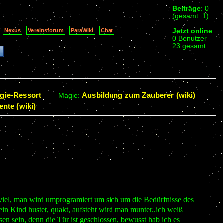
Beiträge
: 0
(gesamt: 1)
Jetzt online
Nexus
Vereinsforum
ParaWiki
Chat
0 Benutzer
23 gesamt
gie-Ressort
Ausbildung zum Zauberer (wiki)
Magie:
nte (wiki)
viel, man wird umprogramiert um sich um die Bedürfnisse des
in Kind hustet, quakt, aufsteht wird man munter..ich weiß
en sein, denn die Tür ist geschlossen, bewusst hab ich es