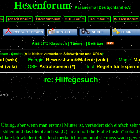
Hexenforum
Paranormal Deutschland
e.V.
um
Jenseitsforum
Literaturforum
OBE-Forum
Traumforum
Wissensforum
Ansicht:
|
|
|
Klassisch
Themen
Beiträge
passen k�nnten (
Alle bisher vermerkten Stichw�rter und URLs
):
d (wiki)
Bewusstsein&Materie (wiki)
Ma
Energie:
Magie:
t (wiki)
Astralebenen (*)
Regeln für Experime
OBE:
Test:
re: Hilfegesuch
sen):
bung, aber wenn man erstmal Mutter ist, verändert sich einfach sehr 
llen und das bleibt auch so ;O) "man hört die Flöhe husten" sobald e
chlafe ich wieder tiefer. Jetzt merke ich manchmal sie muss wach gewes