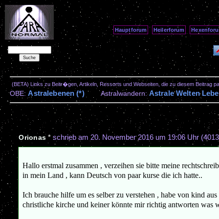
Hauptforum
Heilerforum
Hexenfor
(BETA) Links zu Beitr�gen, Artikeln, Ressorts und Webseiten, die zu diesem Beitrag 
Astralebenen (*)
Astrale Welten Lebe
OBE:
Astralwandern:
*
schrieb am
20. November 2016 um 19:06 Uhr
(4013
Orionas
Hallo erstmal zusammen , verzeihen sie bitte meine rechtschrei
in mein Land , kann Deutsch von paar kurse die ich hatte..
Ich brauche hilfe um es selber zu verstehen , habe von kind aus s
christliche kirche und keiner könnte mir richtig antworten was