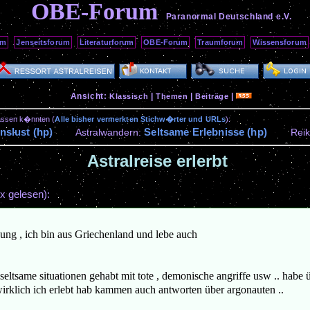
OBE-Forum
Paranormal Deutschland
e.V.
um
Jenseitsforum
Literaturforum
OBE-Forum
Traumforum
Wissensforum
Ansicht:
|
|
|
Klassisch
Themen
Beiträge
passen k�nnten (
Alle bisher vermerkten Stichw�rter und URLs
):
nslust (hp)
Seltsame Erlebnisse (hp)
Astralwandern:
Reik
Astralreise erlerbt
x gelesen):
bung , ich bin aus Griechenland und lebe auch
eltsame situationen gehabt mit tote , demonische angriffe usw .. habe übe
 wirklich ich erlebt hab kammen auch antworten über argonauten ..