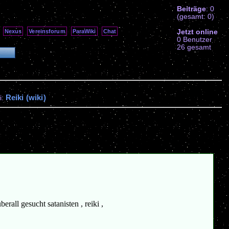
Beiträge
: 0
(gesamt: 0)
Jetzt online
Nexus
Vereinsforum
ParaWiki
Chat
0 Benutzer
26 gesamt
Reiki (wiki)
i:
rall gesucht satanisten , reiki ,