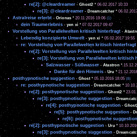
re[2]: @cleardreamer
-
Ghost2
*
06.02.2017 10:33
re[3]: @cleardreamer
-
Dreamcatcher
*
06.02.201
Astralreise erlerbt
-
Orionas
*
20.11.2016 19:06
(1)
dein Traumerlebnis
-
yen xi
*
07.02.2017 09:47
Vorstellung von Parallelwelten kritisch hinterfragt
-
Atastr
Lebendig konzipierte Umwelt
-
yen xi
*
05.02.2017 19:55
re: Vorstellung von Parallelwelten kritisch hinterfragt
re[2]: Vorstellung von Parallelwelten kritisch hint
re[3]: Vorstellung von Parallelwelten kritisch 
Salzwasser - Süßwasser
-
Atastron
*
15.12.2
Danke für den Hinweis
-
Uru
*
21.12.201
posthypnotische suggestion
-
Ghost
*
05.10.2016 18:05
(8)
re: posthypnotische suggestion
-
Dreamcatcher
*
10.10.
re[2]: posthypnotische suggestion
-
Ghost2
*
23.01
re[3]: posthypnotische suggestion
-
Dreamcatc
re[4]: posthypnotische suggestion
-
Ghost
re[5]: posthypnotische suggestion
-
D
re[6]: posthypnotische suggestio
re[2]: posthypnotische suggestion
-
Uru
*
10.10.201
re[3]: posthypnotische suggestion
-
Dreamcatc