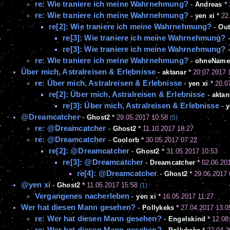
re: Wie traniere ich meine Wahrnehmung?
-
Andreas
*
re: Wie traniere ich meine Wahrnehmung?
-
yen xi
*
22
re[2]: Wie traniere ich meine Wahrnehmung?
-
Out
re[3]: Wie traniere ich meine Wahrnehmung?
re[3]: Wie traniere ich meine Wahrnehmung?
re: Wie traniere ich meine Wahrnehmung?
-
ohneName
Über mich, Astralreisen & Erlebnisse
-
aktanar
*
20.07.2017 
re: Über mich, Astralreisen & Erlebnisse
-
yen xi
*
20.0
re[2]: Über mich, Astralreisen & Erlebnisse
-
aktan
re[3]: Über mich, Astralreisen & Erlebnisse
-
y
@Dreamcatcher
-
Ghost2
*
29.05.2017 10:58
(5)
re: @Dreamcatcher
-
Ghost2
*
11.10.2017 18:27
re: @Dreamcatcher
-
Coolorb
*
30.05.2017 07:22
re[2]: @Dreamcatcher
-
Ghost2
*
31.05.2017 10:53
re[3]: @Dreamcatcher
-
Dreamcatcher
*
02.06.20
re[4]: @Dreamcatcher
-
Ghost2
*
29.06.2017 
@yen xi
-
Ghost2
*
11.05.2017 15:58
(1)
Vergangenes nacherleben
-
yen xi
*
16.05.2017 11:27
Wer hat diesen Mann gesehen?
-
Pollykeks
*
27.04.2017 13:0
re: Wer hat diesen Mann gesehen?
-
Engelskind
*
12.08
re: Wer hat diesen Mann gesehen?