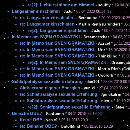
re[2]: Lichterstränge am Himmel
-
soulfly
*
19.04.20
Langsamer einschlafen
-
JuJo
*
05.04.2020 06:34
(3)
re: Langsamer einschlafen
-
Beremund
*
20.09.2020 10:3
re: Langsamer einschlafen
-
Martin Rieth (Gründer)
*
05.
re[2]: Langsamer einschlafen
-
JuJo
*
09.04.2020 11:
In Memoriam SVEN GRAMATZKI
-
Dreamcatcher
*
04.03.202
re: In Memoriam SVEN GRAMATZKI
-
Azrael
*
17.11.202
re: In Memoriam SVEN GRAMATZKI
-
Uru
*
13.07.2020 
re: In Memoriam SVEN GRAMATZKI
-
ThinkDing
*
13.0
re[2]: In Memoriam SVEN GRAMATZKI
-
Dreamcat
re: In Memoriam SVEN GRAMATZKI
-
Martin Rieth (Gr
re: In Memoriam SVEN GRAMATZKI
-
Coolorb
*
07.03.2
Schlafparalyse sexuelle Erfahrung
-
dan101
*
25.08.2019 00:
Aktivierung eigener Energien
-
yen xi
*
27.04.2020 03:22
re: Schlafparalyse sexuelle Erfahrung
-
Annekatrin
*
14
re: Schlafparalyse sexuelle Erfahrung
-
nicole
*
10.10.2
re[2]: Schlafparalyse sexuelle Erfahrung
-
jokke
*
1
Beinahe OBE?
-
Fardumin
*
04.11.2018 23:18
(4)
Keine OBE
-
yen xi
*
25.11.2018 20:31
re: Beinahe OBE?
-
OutofMind
*
05.11.2018 10:29