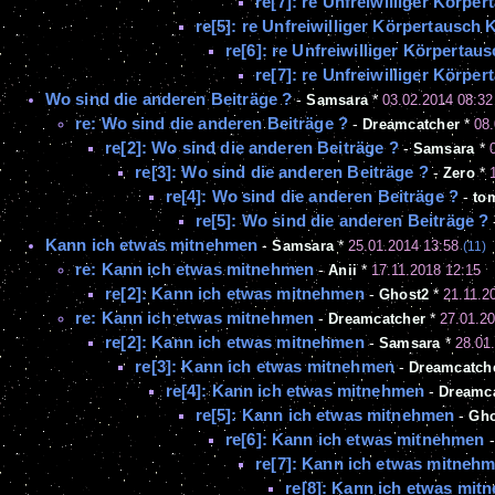
re[7]: re Unfreiwilliger Körp
re[5]: re Unfreiwilliger Körpertausc
re[6]: re Unfreiwilliger Körperta
re[7]: re Unfreiwilliger Körp
Wo sind die anderen Beiträge ?
-
Samsara
*
03.02.2014 08:32
re: Wo sind die anderen Beiträge ?
-
Dreamcatcher
*
08.
re[2]: Wo sind die anderen Beiträge ?
-
Samsara
*
re[3]: Wo sind die anderen Beiträge ?
-
Zero
*
re[4]: Wo sind die anderen Beiträge ?
-
to
re[5]: Wo sind die anderen Beiträge ?
Kann ich etwas mitnehmen
-
Samsara
*
25.01.2014 13:58
(11)
re: Kann ich etwas mitnehmen
-
Anii
*
17.11.2018 12:15
re[2]: Kann ich etwas mitnehmen
-
Ghost2
*
21.11.2
re: Kann ich etwas mitnehmen
-
Dreamcatcher
*
27.01.2
re[2]: Kann ich etwas mitnehmen
-
Samsara
*
28.01
re[3]: Kann ich etwas mitnehmen
-
Dreamcatch
re[4]: Kann ich etwas mitnehmen
-
Dreamc
re[5]: Kann ich etwas mitnehmen
-
Gho
re[6]: Kann ich etwas mitnehmen
re[7]: Kann ich etwas mitneh
re[8]: Kann ich etwas mit