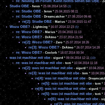
re: Neuling im Forum: Kann nichts sehen bei OBE
-
Z
Studie OBE
-
feron
*
25.08.2014 14:55
(3)
re: Studie OBE
-
feron
*
25.04.2015 08:11
re: Studie OBE
-
Dreamcatcher
*
27.08.2014 09:46
re[2]: Studie OBE
-
Marius
*
23.04.2015 11:47
Wozu OBE?
-
Lightning
*
16.07.2014 22:23
(5)
re: Wozu OBE?
-
Marius
*
23.04.2015 11:13
re: Wozu OBE?
-
DrAtmo
*
23.07.2014 21:54
re[2]: Wozu OBE?
-
Zero
*
25.07.2014 18:26
re[3]: Wozu OBE?
-
DrAtmo
*
26.07.2014 14:28
re: Wozu OBE?
-
Coolorb
*
18.07.2014 00:34
was ist machbar mit obe
-
sigurd
*
09.04.2014 12:11
(10)
re: was ist machbar mit obe
-
tom
*
10.04.2014 11:18
re[2]: was ist machbar mit obe
-
sigurd
*
10.04.2014 
re[3]: was ist machbar mit obe
-
tom
*
10.04.201
re[4]: was ist machbar mit obe
-
Dreamcatc
re[5]: was ist machbar mit obe
-
tom
*
re[4]: was ist machbar mit obe
-
sigurd
*
10
re[5]: was ist machbar mit obe
-
tom
*
re[6]: was ist machbar mit obe
-
si
re[7]: was ist machbar mit obe