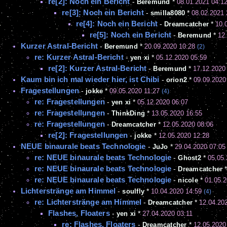
re[2]: Noch ein Bericht
-
Beremund
*
08.01.2021 04:1
re[3]: Noch ein Bericht
-
smilla8080
*
08.02.2021 
re[4]: Noch ein Bericht
-
Dreamcatcher
*
10.
re[5]: Noch ein Bericht
-
Beremund
*
12
Kurzer Astral-Bericht
-
Beremund
*
20.09.2020 10:28
(2)
re: Kurzer Astral-Bericht
-
yen xi
*
05.12.2020 05:59
re[2]: Kurzer Astral-Bericht
-
Beremund
*
17.12.2020
Kaum bin ich mal wieder hier, ist Chibi
-
orion2
*
09.09.2020
Fragestellungen
-
jokke
*
09.05.2020 11:27
(4)
re: Fragestellungen
-
yen xi
*
05.12.2020 06:07
re: Fragestellungen
-
ThinkDing
*
13.05.2020 16:55
re: Fragestellungen
-
Dreamcatcher
*
12.05.2020 08:06
re[2]: Fragestellungen
-
jokke
*
12.05.2020 12:28
NEUE binaurale beats Technologie
-
JuJo
*
29.04.2020 07:05
re: NEUE binaurale beats Technologie
-
Ghost2
*
05.05.
re: NEUE binaurale beats Technologie
-
Dreamcatcher
re: NEUE binaurale beats Technologie
-
nicole
*
01.05.2
Lichterstränge am Himmel
-
soulfly
*
10.04.2020 14:59
(4)
re: Lichterstränge am Himmel
-
Dreamcatcher
*
12.04.20
Flashes, Floaters
-
yen xi
*
27.04.2020 03:11
re: Flashes, Floaters
-
Dreamcatcher
*
12.05.2020