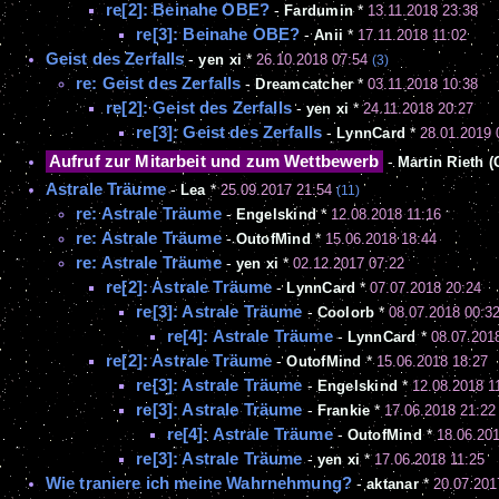
re[2]: Beinahe OBE?
-
Fardumin
*
13.11.2018 23:38
re[3]: Beinahe OBE?
-
Anii
*
17.11.2018 11:02
Geist des Zerfalls
-
yen xi
*
26.10.2018 07:54
(3)
re: Geist des Zerfalls
-
Dreamcatcher
*
03.11.2018 10:38
re[2]: Geist des Zerfalls
-
yen xi
*
24.11.2018 20:27
re[3]: Geist des Zerfalls
-
LynnCard
*
28.01.2019 
Aufruf zur Mitarbeit und zum Wettbewerb
-
Martin Rieth 
Astrale Träume
-
Lea
*
25.09.2017 21:54
(11)
re: Astrale Träume
-
Engelskind
*
12.08.2018 11:16
re: Astrale Träume
-
OutofMind
*
15.06.2018 18:44
re: Astrale Träume
-
yen xi
*
02.12.2017 07:22
re[2]: Astrale Träume
-
LynnCard
*
07.07.2018 20:24
re[3]: Astrale Träume
-
Coolorb
*
08.07.2018 00:3
re[4]: Astrale Träume
-
LynnCard
*
08.07.201
re[2]: Astrale Träume
-
OutofMind
*
15.06.2018 18:27
re[3]: Astrale Träume
-
Engelskind
*
12.08.2018 1
re[3]: Astrale Träume
-
Frankie
*
17.06.2018 21:22
re[4]: Astrale Träume
-
OutofMind
*
18.06.20
re[3]: Astrale Träume
-
yen xi
*
17.06.2018 11:25
Wie traniere ich meine Wahrnehmung?
-
aktanar
*
20.07.201