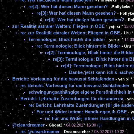
-
Pollykeks
*
27.04.2
re[2]: Wer hat diesen Mann gesehen?
-
Pollykeks
re[3]: Wer hat diesen Mann gesehen?
-
Pollyk
re[4]: Wer hat diesen Mann gesehen?
-
Po
zur Realität astraler Welten; Fliegen in OBE
-
yen xi
*
13.03
re: zur Realität astraler Welten; Fliegen in OBE
-
Uru
Terminologie; Blick hinter die Bilder
-
yen xi
*
14.03
re: Terminologie; Blick hinter die Bilder
-
Uru
re[2]: Terminologie; Blick hinter die Bilde
re[3]: Terminologie; Blick hinter die B
re[4]: Terminologie; Blick hinter d
Danke, jetzt kann ich's nachvo
Bericht: Vorlesung für die bewusst Schlafenden
-
yen xi
*
re: Bericht: Vorlesung für die bewusst Schlafenden
-
schwingungsabhängige eigene Persönlichkeit in
Bericht: Lehrhafte Zusendungen für die anderen
-
yen
re: Bericht: Lehrhafte Zusendungen für die ander
Für und Wider intimer Handlungen in OBE
-
y
re: Für und Wider intimer Handlungen in
@cleardreamer
-
Ghost2
*
04.02.2017 16:30
(3)
re: @cleardreamer
-
Dreamcatcher
*
05.02.2017 19:32