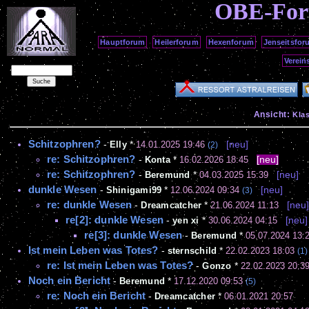
OBE-Fo
Hauptforum
Heilerforum
Hexenforum
Jenseitsfor
Verein
Ansicht:
Kla
Schitzophren?
-
Elly
*
14.01.2025 19:46
[neu]
(2)
re: Schitzophren?
-
Konta
*
16.02.2026 18:45
[neu]
re: Schitzophren?
-
Beremund
*
04.03.2025 15:39
[neu]
dunkle Wesen
-
Shinigami99
*
12.06.2024 09:34
[neu]
(3)
re: dunkle Wesen
-
Dreamcatcher
*
21.06.2024 11:13
[neu
re[2]: dunkle Wesen
-
yen xi
*
30.06.2024 04:15
[neu]
re[3]: dunkle Wesen
-
Beremund
*
05.07.2024 13:
Ist mein Leben was Totes?
-
sternschild
*
22.02.2023 18:03
(1)
re: Ist mein Leben was Totes?
-
Gonzo
*
22.02.2023 20:3
Noch ein Bericht
-
Beremund
*
17.12.2020 09:53
(5)
re: Noch ein Bericht
-
Dreamcatcher
*
06.01.2021 20:57