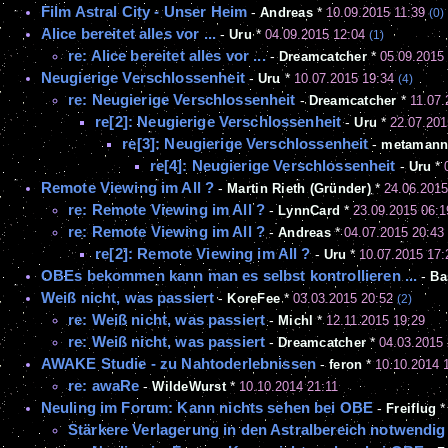
Film Astral City - Unser Heim
-
Andreas
*
10.09.2015 11:39
(0)
Alice bereitet alles vor ...
-
Uru
*
04.09.2015 12:04
(1)
re: Alice bereitet alles vor ...
-
Dreamcatcher
*
05.09.2015
Neugierige Verschlossenheit
-
Uru
*
10.07.2015 19:34
(4)
re: Neugierige Verschlossenheit
-
Dreamcatcher
*
11.07.
re[2]: Neugierige Verschlossenheit
-
Uru
*
22.07.201
re[3]: Neugierige Verschlossenheit
-
metaman
re[4]: Neugierige Verschlossenheit
-
Uru
*
Remote Viewing im All ?
-
Martin Rieth (Gründer)
*
24.06.2015
re: Remote Viewing im All ?
-
LynnCard
*
23.09.2015 06:1
re: Remote Viewing im All ?
-
Andreas
*
04.07.2015 20:43
re[2]: Remote Viewing im All ?
-
Uru
*
10.07.2015 17:
OBEs bekommen kann man es selbst kontrollieren ...
-
Ba
Weiß nicht, was passiert
-
KoreFee
*
03.03.2015 20:52
(2)
re: Weiß nicht, was passiert
-
Michl
*
12.11.2015 19:29
re: Weiß nicht, was passiert
-
Dreamcatcher
*
04.03.2015
AWAKE Studie - zu Nahtoderlebnissen
-
feron
*
10.10.2014 
re: awaRe
-
WildeWurst
*
10.10.2014 21:11
Neuling im Forum: Kann nichts sehen bei OBE
-
Freiflug
Stärkere Verlagerung in den Astralbereich notwendig