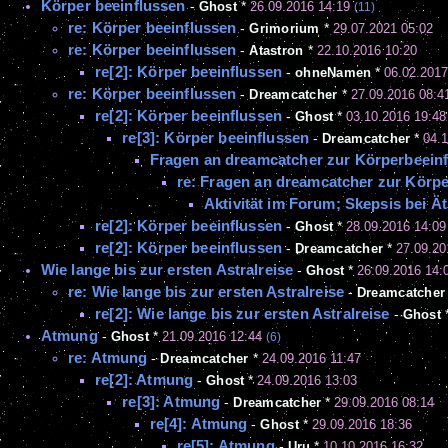
Körper beeinflussen
-
Ghost
*
26.09.2016 14:19
(11)
re: Körper beeinflussen
-
Grimorium
*
29.07.2021 05:02
re: Körper beeinflussen
-
Atastron
*
22.10.2016 10:20
re[2]: Körper beeinflussen
-
ohneNamen
*
06.02.2017
re: Körper beeinflussen
-
Dreamcatcher
*
27.09.2016 08:4
re[2]: Körper beeinflussen
-
Ghost
*
03.10.2016 19:48
re[3]: Körper beeinflussen
-
Dreamcatcher
*
04.
Fragen an dreamcatcher zur Körperbeein
re: Fragen an dreamcatcher zur Körp
Aktivität im Forum; Skepsis bei Ä
re[2]: Körper beeinflussen
-
Ghost
*
28.09.2016 14:09
re[2]: Körper beeinflussen
-
Dreamcatcher
*
27.09.20
Wie lange bis zur ersten Astralreise
-
Ghost
*
26.09.2016 14:
re: Wie lange bis zur ersten Astralreise
-
Dreamcatcher
re[2]: Wie lange bis zur ersten Astralreise
-
Ghost
Atmung
-
Ghost
*
21.09.2016 12:44
(6)
re: Atmung
-
Dreamcatcher
*
24.09.2016 11:47
re[2]: Atmung
-
Ghost
*
24.09.2016 13:03
re[3]: Atmung
-
Dreamcatcher
*
29.09.2016 08:14
re[4]: Atmung
-
Ghost
*
29.09.2016 18:36
re[5]: Atmung
-
Uru
*
10.10.2016 16:32