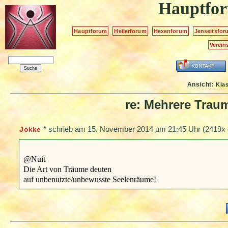
Hauptfo
Hauptforum
Heilerforum
Hexenforum
Jenseitsfor
Verein
Ansicht:
Kla
re: Mehrere Tra
*
schrieb am
15. November 2014 um 21:45 Uhr
(2419x 
Jokke
@Nuit
Die Art von Träume deuten
auf unbenutzte/unbewusste Seelenräume!