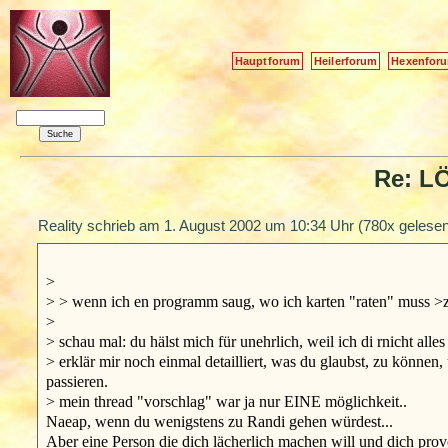
Hauptforum
Heilerforum
Hexenfor
Re: L
Reality schrieb am
1. August 2002 um 10:34 Uhr
(780x gelesen
>
> > wenn ich en programm saug, wo ich karten "raten" muss >z.b
>
> schau mal: du hälst mich für unehrlich, weil ich di rnicht all
> erklär mir noch einmal detailliert, was du glaubst, zu könne
passieren.
> mein thread "vorschlag" war ja nur EINE möglichkeit..
Naeap, wenn du wenigstens zu Randi gehen würdest...
Aber eine Person die dich lächerlich machen will und dich provoz