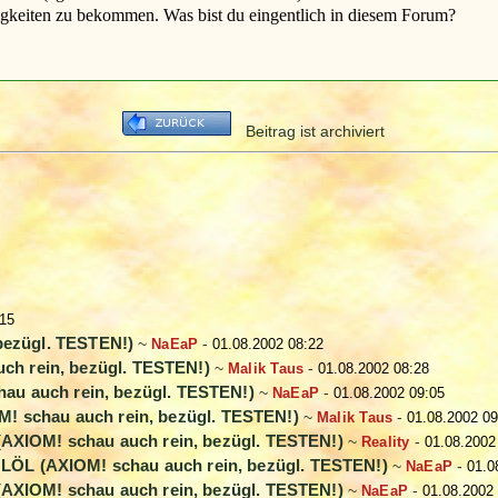
higkeiten zu bekommen. Was bist du eingentlich in diesem Forum?
Beitrag ist archiviert
:15
bezügl. TESTEN!)
~
NaEaP
-
01.08.2002 08:22
ch rein, bezügl. TESTEN!)
~
Malik Taus
-
01.08.2002 08:28
au auch rein, bezügl. TESTEN!)
~
NaEaP
-
01.08.2002 09:05
! schau auch rein, bezügl. TESTEN!)
~
Malik Taus
-
01.08.2002 09
(AXIOM! schau auch rein, bezügl. TESTEN!)
~
Reality
-
01.08.2002
 LÖL (AXIOM! schau auch rein, bezügl. TESTEN!)
~
NaEaP
-
01.0
(AXIOM! schau auch rein, bezügl. TESTEN!)
~
NaEaP
-
01.08.2002