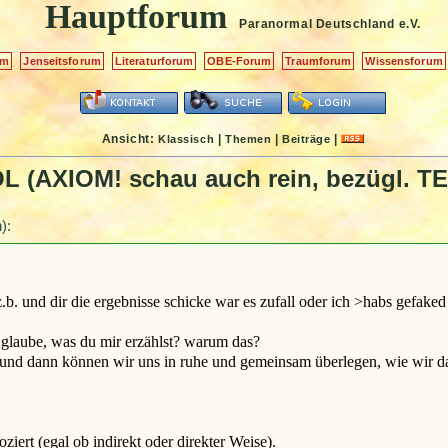
Hauptforum
Paranormal Deutschland
e.V.
um
Jenseitsforum
Literaturforum
OBE-Forum
Traumforum
Wissensforum
Ansicht:
|
|
|
Klassisch
Themen
Beiträge
ÖL (AXIOM! schau auch rein, bezügl. T
):
. und dir die ergebnisse schicke war es zufall oder ich >habs gefaked
es glaube, was du mir erzählst? warum das?
n, und dann können wir uns in ruhe und gemeinsam überlegen, wie wir da
iert (egal ob indirekt oder direkter Weise).