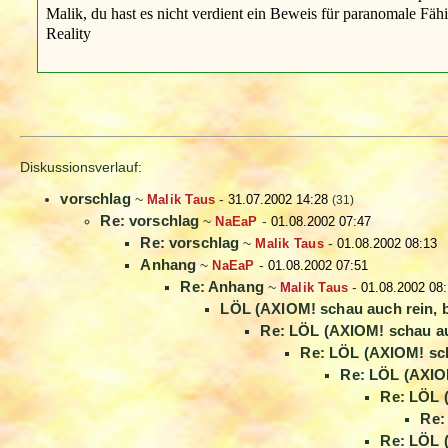
Malik, du hast es nicht verdient ein Beweis für paranomale Fä
Reality
Diskussionsverlauf:
vorschlag
~
Malik Taus
-
31.07.2002 14:28
(31)
Re: vorschlag
~
NaEaP
-
01.08.2002 07:47
Re: vorschlag
~
Malik Taus
-
01.08.2002 08:13
Anhang
~
NaEaP
-
01.08.2002 07:51
Re: Anhang
~
Malik Taus
-
01.08.2002 08
LÖL (AXIOM! schau auch rein, 
Re: LÖL (AXIOM! schau au
Re: LÖL (AXIOM! sch
Re: LÖL (AXIOM
Re: LÖL 
Re:
Re: LÖL 