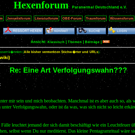
Hexenforum
Paranormal Deutschland
e.V.
um
Jenseitsforum
Literaturforum
OBE-Forum
Traumforum
Wissensforum
Ansicht:
|
|
|
Klassisch
Themen
Beiträge
passen k�nnten (
Alle bisher vermerkten Stichw�rter und URLs
):
wiki)
Re: Eine Art Verfolgungswahn???
:
nter mir sein und mich beobachten. Manchmal ist es aber auch so, als wü
 unter Verfolgungswahn, oder ist da was, was sich nicht so leicht erkäre
 Fälle leuchtet jemand der sich damit beschäftigt wie ein Leuchtfeuer
hen, selbst wenn Du nur meditierst. Das kleine Pentagramritual wäre s