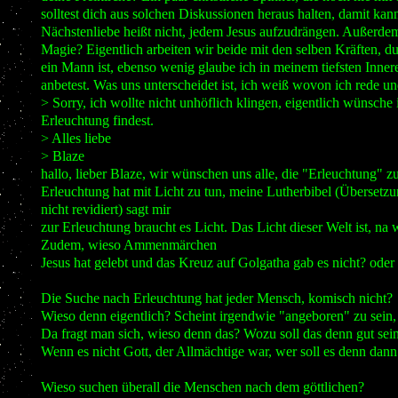
solltest dich aus solchen Diskussionen heraus halten, damit ka
Nächstenliebe heißt nicht, jedem Jesus aufzudrängen. Außerdem,
Magie? Eigentlich arbeiten wir beide mit den selben Kräften, du b
ein Mann ist, ebenso wenig glaube ich in meinem tiefsten Inneren
anbetest. Was uns unterscheidet ist, ich weiß wovon ich rede 
> Sorry, ich wollte nicht unhöflich klingen, eigentlich wünsche
Erleuchtung findest.
> Alles liebe
> Blaze
hallo, lieber Blaze, wir wünschen uns alle, die "Erleuchtung" zu
Erleuchtung hat mit Licht zu tun, meine Lutherbibel (Übersetzu
nicht revidiert) sagt mir
zur Erleuchtung braucht es Licht. Das Licht dieser Welt ist, na 
Zudem, wieso Ammenmärchen
Jesus hat gelebt und das Kreuz auf Golgatha gab es nicht? oder
Die Suche nach Erleuchtung hat jeder Mensch, komisch nicht?
Wieso denn eigentlich? Scheint irgendwie "angeboren" zu sein,
Da fragt man sich, wieso denn das? Wozu soll das denn gut sei
Wenn es nicht Gott, der Allmächtige war, wer soll es denn da
Wieso suchen überall die Menschen nach dem göttlichen?