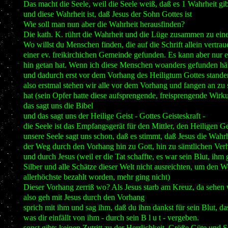
Das macht die Seele, weil die Seele weiß, daß es 1 Wahrheit gib
und diese Wahrheit ist, daß Jesus der Sohn Gottes ist
Wie soll man nun aber die Wahrheit herausfinden?
Die kath. K. rührt die Wahrheit und die Lüge zusammen zu eine
Wo willst du Menschen finden, die auf die Schrift allein vertra
einer ev. freikirchichen Gemeinde gefunden. Es kann aber nur ei
hin getan hat. Wenn ich diese Menschen woanders gefunden hät
und dadurch erst vor dem Vorhang des Heiligtum Gottes standen
also erstmal stehen wir alle vor dem Vorhang und fangen an zu
hat (sein Opfer hatte diese aufsprengende, freisprengende Wir
das sagt uns die Bibel
und das sagt uns der Heilige Geist - Gottes Geisteskraft -
die Seele ist das Empfangsgerät für den Mittler, den Heiligen G
unsere Seele sagt uns schon, daß es stimmt, daß Jesus die Wahrhei
der Weg durch den Vorhang hin zu Gott, hin zu sämtlichen Verh
und durch Jesus (weil er die Tat schaffte, es war sein Blut, ih
Silber und alle Schätze dieser Welt nicht ausreichten, um den 
allerhöchste bezahlt worden, mehr ging nicht)
Dieser Vorhang zerriß wo? Als Jesus starb am Kreuz, da sehen 
also geh mit Jesus durch den Vorhang
sprich mit ihm und sag ihm, daß du ihm dankst für sein Blut, das
was dir einfällt von ihm - durch sein B l u t - vergeben.
sonst gibts keinen Zutritt zu der Herrlichkeit, Größe Güte und