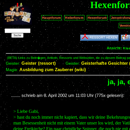
Hexenfo
Hauptforum
Heilerforum
Hexenforum
Jenseitsfor
Verein
Ansicht:
Kla
(BETA) Links zu Beitr�gen, Artikeln, Ressorts und Webseiten, die zu diesem Beitrag 
Geister (ressort)
Geisterhafte Gesichter 
Geister:
Geister:
Ausbildung zum Zauberer (wiki)
Magie:
ja, ja,
........ schrieb am
8. April 2002 um 11:03 Uhr
(775x gelesen):
> Liebe Gabi,
> hast du noch immer nicht kapiert, dass wir deine Bekehrungs
man Besessenheit nicht mit einem Vater unser los wird, der Vati
deine Freikirche? Ein paar christliche Spinner, die noch nie mit