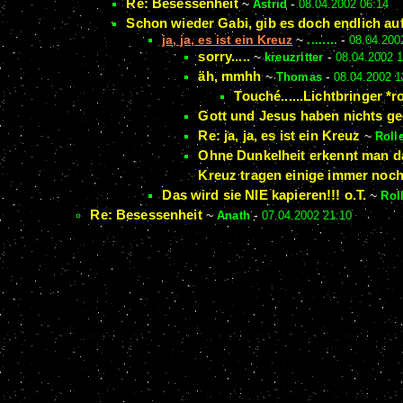
Re: Besessenheit
~
Astrid
-
08.04.2002 06:14
Schon wieder Gabi, gib es doch endlich au
ja, ja, es ist ein Kreuz
~
........
-
08.04.200
sorry.....
~
kreuzritter
-
08.04.2002 1
äh, mmhh
~
Thomas
-
08.04.2002 1
Touché......Lichtbringer *rof
Gott und Jesus haben nichts ge
Re: ja, ja, es ist ein Kreuz
~
Roll
Ohne Dunkelheit erkennt man da
Kreuz tragen einige immer noch
Das wird sie NIE kapieren!!! o.T.
~
Rol
Re: Besessenheit
~
Anath
-
07.04.2002 21:10