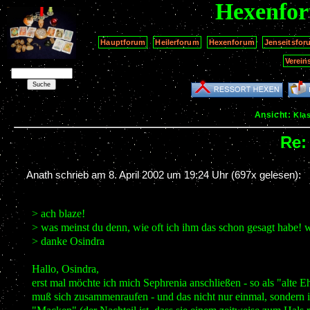
Hexenfo
Hauptforum
Heilerforum
Hexenforum
Jenseitsfor
Verein
Ansicht:
Kla
Re
Anath schrieb am
8. April 2002 um 19:24 Uhr
(697x gelesen):
> ach blaze!
> was meinst du denn, wie oft ich ihm das schon gesagt habe! 
> danke Osindra
Hallo, Osindra,
erst mal möchte ich mich Sephrenia anschließen - so als "alte E
muß sich zusammenraufen - und das nicht nur einmal, sondern im