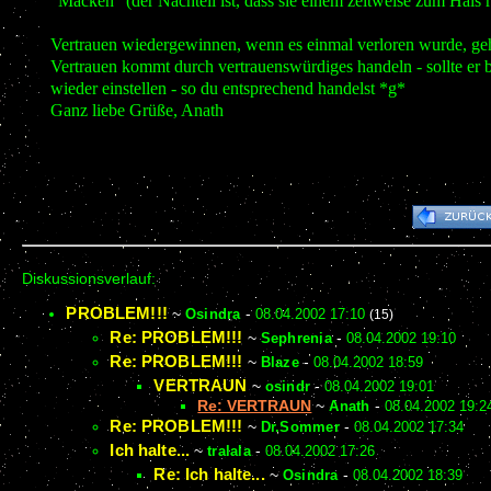
"Macken" (der Nachteil ist, dass sie einem zeitweise zum Hals 
Vertrauen wiedergewinnen, wenn es einmal verloren wurde, geht
Vertrauen kommt durch vertrauenswürdiges handeln - sollte er b
wieder einstellen - so du entsprechend handelst *g*
Ganz liebe Grüße, Anath
Diskussionsverlauf:
PROBLEM!!!
~
Osindra
-
08.04.2002 17:10
(15)
Re: PROBLEM!!!
~
Sephrenia
-
08.04.2002 19:10
Re: PROBLEM!!!
~
Blaze
-
08.04.2002 18:59
VERTRAUN
~
osindr
-
08.04.2002 19:01
Re: VERTRAUN
~
Anath
-
08.04.2002 19:2
Re: PROBLEM!!!
~
Dr.Sommer
-
08.04.2002 17:34
Ich halte...
~
tralala
-
08.04.2002 17:26
Re: Ich halte...
~
Osindra
-
08.04.2002 18:39