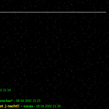
02 21:14
örnchen*
-
08.04.2002 21:23
 .) nacht!!
~
tralala
-
08.04.2002 21:28