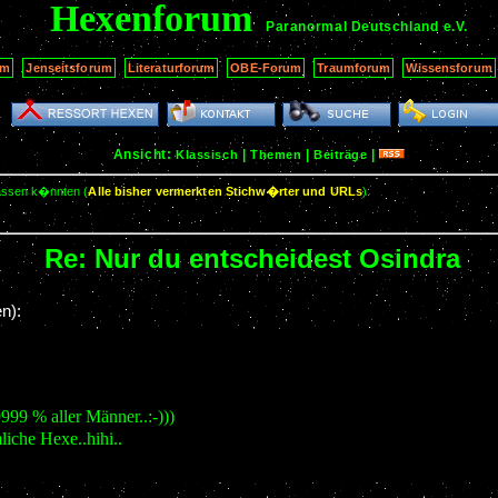
Hexenforum
Paranormal Deutschland
e.V.
um
Jenseitsforum
Literaturforum
OBE-Forum
Traumforum
Wissensforum
Ansicht:
|
|
|
Klassisch
Themen
Beiträge
passen k�nnten (
Alle bisher vermerkten Stichw�rter und URLs
):
Re: Nur du entscheidest Osindra
n):
9999 % aller Männer..:-)))
liche Hexe..hihi..