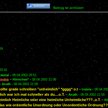
Beitrag ist archiviert
24
20:41
ralalal
-
08.04.2002 20:51
sindra
~
Hörnchen*
-
08.04.2002 21:00
~
Anath
-
08.04.2002 21:09
wollte grade schreiben "unheimlich" *gggg* o.t
~
tralala
-
08.04.20
lich war ich mal schneller als du....o.T.
~
Anath
-
08.04.2002 21:58
imlich Heimliche oder eine heimliche Unheimliche???..o.T.
~
H
 das wie ordentliche Unordnung oder Unordentliche Ordnung??ot