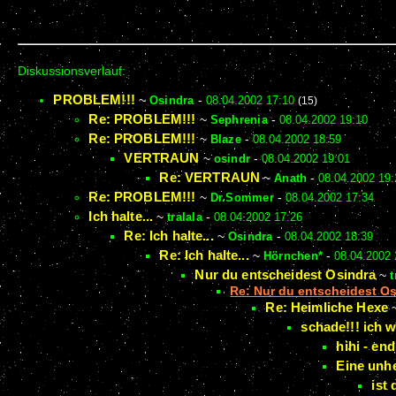
Diskussionsverlauf:
PROBLEM!!!
~
Osindra
-
08.04.2002 17:10
(15)
Re: PROBLEM!!!
~
Sephrenia
-
08.04.2002 19:10
Re: PROBLEM!!!
~
Blaze
-
08.04.2002 18:59
VERTRAUN
~
osindr
-
08.04.2002 19:01
Re: VERTRAUN
~
Anath
-
08.04.2002 19:
Re: PROBLEM!!!
~
Dr.Sommer
-
08.04.2002 17:34
Ich halte...
~
tralala
-
08.04.2002 17:26
Re: Ich halte...
~
Osindra
-
08.04.2002 18:39
Re: Ich halte...
~
Hörnchen*
-
08.04.2002 
Nur du entscheidest Osindra
~
t
Re: Nur du entscheidest O
Re: Heimliche Hexe
schade!!! ich 
hihi - end
Eine unhe
ist