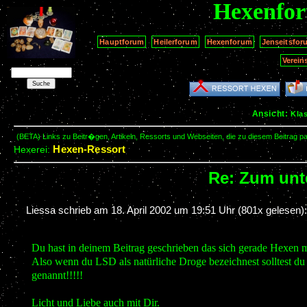
Hexenfo
Hauptforum
Heilerforum
Hexenforum
Jenseitsfor
Verein
Ansicht:
Kla
(BETA) Links zu Beitr�gen, Artikeln, Ressorts und Webseiten, die zu diesem Beitrag 
Hexen-Ressort
Hexerei:
Re: Zum unt
Liessa schrieb am
18. April 2002 um 19:51 Uhr
(801x gelesen)
Du hast in deinem Beitrag geschrieben das sich gerade Hexen m
Also wenn du LSD als natürliche Droge bezeichnest solltest du
genannt!!!!!
Licht und Liebe auch mit Dir.