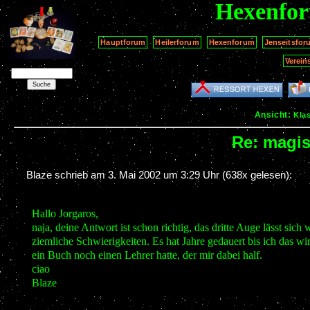
Hexenfo
Hauptforum
Heilerforum
Hexenforum
Jenseitsfor
Verein
Ansicht:
Kla
Re: magi
Blaze schrieb am
3. Mai 2002 um 3:29 Uhr
(638x gelesen):
Hallo Jorgaros,
naja, deine Antwort ist schon richtig, das dritte Auge lässt sich
ziemliche Schwierigkeiten. Es hat Jahre gedauert bis ich das wir
ein Buch noch einen Lehrer hatte, der mir dabei half.
ciao
Blaze