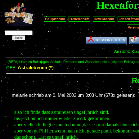
Hexenfo
Hauptforum
Heilerforum
Hexenforum
Jenseitsfor
Verein
Ansicht:
Kla
(BETA) Links zu Beitr�gen, Artikeln, Ressorts und Webseiten, die zu diesem Beitrag 
Astralebenen (*)
OBE:
R
melanie schrieb am
9. Mai 2002 um 3:03 Uhr
(678x gelesen):
also ich finde,dass astralreisen ungef„hrlich sind.
bis jetzt bin ich immer wieder zur?ck gekommen.
aber vielleicht liegt es auch darann,dass es mir damals einer rich
aber vom gef?hl her,wenn man nicht gerade panik bekommt vor a
das schon).....ist es ungef„hrlich.