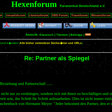
Hexenforum
Paranormal Deutschland
e.V.
um
Jenseitsforum
Literaturforum
OBE-Forum
Traumforum
Wissensforum
Ansicht:
|
|
|
Klassisch
Themen
Beiträge
passen k�nnten (
Alle bisher vermerkten Stichw�rter und URLs
):
Re: Partner als Spiegel
:
Beziehung und Partnerschaft ......
me nicht nur zu verdrängen, sondern sich mit ihnen zu beschäftigen und 
sein, ihn Schritt für Schritt aufzuarbeiten. Dies ist nicht immer einf
schenbuch von Hermann Meyer: "Jeder bekommt den Partner, den er verd