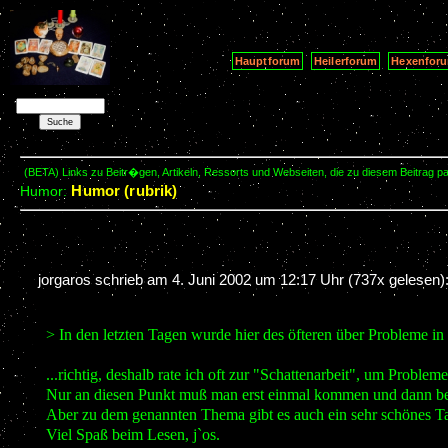
Hauptforum
Heilerforum
Hexenfor
(BETA) Links zu Beitr�gen, Artikeln, Ressorts und Webseiten, die zu diesem Beitrag 
Humor (rubrik)
Humor:
jorgaros schrieb am
4. Juni 2002 um 12:17 Uhr
(737x gelesen)
> In den letzten Tagen wurde hier des öfteren über Probleme in 
...richtig, deshalb rate ich oft zur "Schattenarbeit", um Proble
Nur an diesen Punkt muß man erst einmal kommen und dann bereit 
Aber zu dem genannten Thema gibt es auch ein sehr schönes Ta
Viel Spaß beim Lesen, j`os.