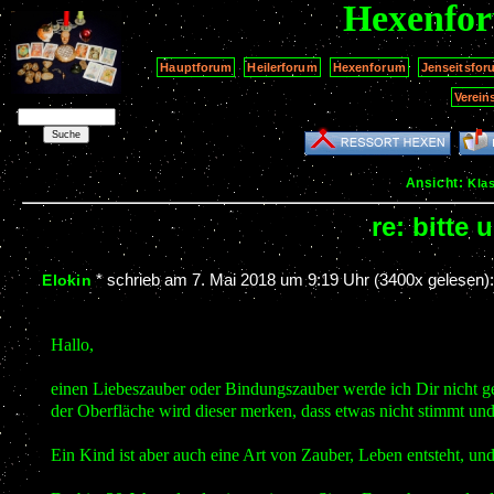
Hexenfo
Hauptforum
Heilerforum
Hexenforum
Jenseitsfor
Verein
Ansicht:
Kla
re: bitte
*
schrieb am
7. Mai 2018 um 9:19 Uhr
(3400x gelesen)
Elokin
Hallo,
einen Liebeszauber oder Bindungszauber werde ich Dir nicht ge
der Oberfläche wird dieser merken, dass etwas nicht stimmt un
Ein Kind ist aber auch eine Art von Zauber, Leben entsteht, und 