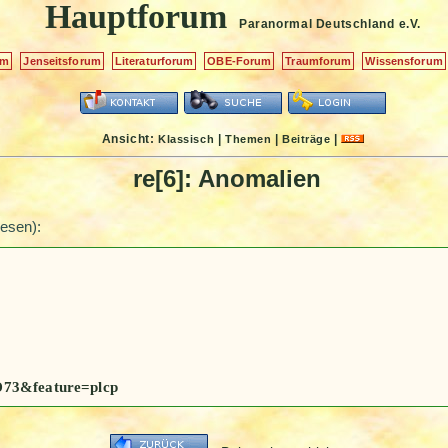
Hauptforum
Paranormal Deutschland
e.V.
um
Jenseitsforum
Literaturforum
OBE-Forum
Traumforum
Wissensforum
Ansicht:
|
|
|
Klassisch
Themen
Beiträge
re[6]: Anomalien
esen):
D73&feature=plcp