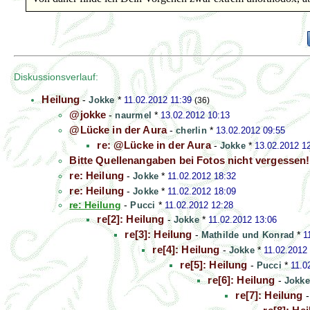
Diskussionsverlauf:
Heilung
-
Jokke
*
11.02.2012 11:39
(36)
@jokke
-
naurmel
*
13.02.2012 10:13
@Lücke in der Aura
-
cherlin
*
13.02.2012 09:55
re: @Lücke in der Aura
-
Jokke
*
13.02.2012 1
Bitte Quellenangaben bei Fotos nicht vergessen!
re: Heilung
-
Jokke
*
11.02.2012 18:32
re: Heilung
-
Jokke
*
11.02.2012 18:09
re: Heilung
-
Pucci
*
11.02.2012 12:28
re[2]: Heilung
-
Jokke
*
11.02.2012 13:06
re[3]: Heilung
-
Mathilde und Konrad
*
1
re[4]: Heilung
-
Jokke
*
11.02.2012
re[5]: Heilung
-
Pucci
*
11.0
re[6]: Heilung
-
Jokke
re[7]: Heilung