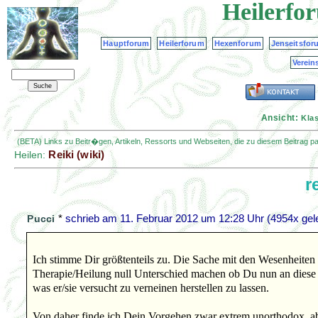
Heilerfo
Hauptforum
Heilerforum
Hexenforum
Jenseitsfor
Verein
Ansicht:
Kla
(BETA) Links zu Beitr�gen, Artikeln, Ressorts und Webseiten, die zu diesem Beitrag 
Reiki (wiki)
Heilen:
r
*
schrieb am
11. Februar 2012 um 12:28 Uhr
(4954x gel
Pucci
Ich stimme Dir größtenteils zu. Die Sache mit den Wesenheiten i
Therapie/Heilung null Unterschied machen ob Du nun an diese W
was er/sie versucht zu verneinen herstellen zu lassen.
Von daher finde ich Dein Vorgehen zwar extrem unorthodox, a