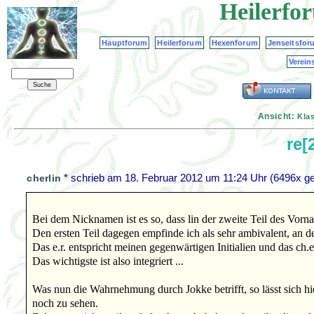
Heilerfo
Hauptforum
Heilerforum
Hexenforum
Jenseitsfor
Verein
Ansicht:
Kla
re[
*
schrieb am
18. Februar 2012 um 11:24 Uhr
(6496x ge
cherlin
Bei dem Nicknamen ist es so, dass lin der zweite Teil des Vorn
Den ersten Teil dagegen empfinde ich als sehr ambivalent, an de
Das e.r. entspricht meinen gegenwärtigen Initialien und das c
Das wichtigste ist also integriert ...
Was nun die Wahrnehmung durch Jokke betrifft, so lässt sich hier
noch zu sehen.