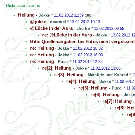
Diskussionsverlauf:
Heilung
-
Jokke
*
11.02.2012 11:39
(36)
@jokke
-
naurmel
*
13.02.2012 10:13
@Lücke in der Aura
-
cherlin
*
13.02.2012 09:55
re: @Lücke in der Aura
-
Jokke
*
13.02.2012 1
Bitte Quellenangaben bei Fotos nicht vergessen!
re: Heilung
-
Jokke
*
11.02.2012 18:32
re: Heilung
-
Jokke
*
11.02.2012 18:09
re: Heilung
-
Pucci
*
11.02.2012 12:28
re[2]: Heilung
-
Jokke
*
11.02.2012 13:06
re[3]: Heilung
-
Mathilde und Konrad
*
1
re[4]: Heilung
-
Jokke
*
11.02.2012
re[5]: Heilung
-
Pucci
*
11.0
re[6]: Heilung
-
Jokke
re[7]: Heilung
re[8]: He
re[