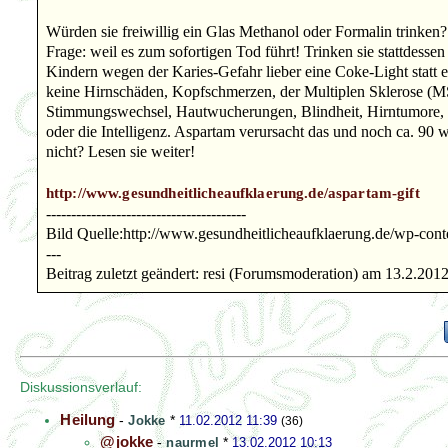
Würden sie freiwillig ein Glas Methanol oder Formalin trinken?
Frage: weil es zum sofortigen Tod führt! Trinken sie stattdesse
Kindern wegen der Karies-Gefahr lieber eine Coke-Light statt
keine Hirnschäden, Kopfschmerzen, der Multiplen Sklerose (MS
Stimmungswechsel, Hautwucherungen, Blindheit, Hirntumore, 
oder die Intelligenz. Aspartam verursacht das und noch ca. 90
nicht? Lesen sie weiter!
http://www.gesundheitlicheaufklaerung.de/aspartam-gift
----------------------------------------
Bild Quelle:http://www.gesundheitlicheaufklaerung.de/wp-cont
---
Beitrag zuletzt geändert: resi (Forumsmoderation) am 13.2.201
Diskussionsverlauf:
Heilung
-
Jokke
*
11.02.2012 11:39
(36)
@jokke
-
naurmel
*
13.02.2012 10:13