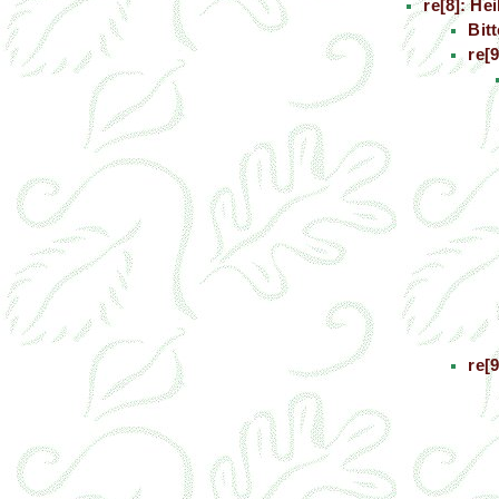
re[8]: He
Bitt
re[
re[