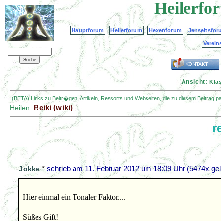
Heilerfo
Hauptforum
Heilerforum
Hexenforum
Jenseitsfor
Verein
Ansicht:
Kla
(BETA) Links zu Beitr�gen, Artikeln, Ressorts und Webseiten, die zu diesem Beitrag 
Reiki (wiki)
Heilen:
r
*
schrieb am
11. Februar 2012 um 18:09 Uhr
(5474x gel
Jokke
Hier einmal ein Tonaler Faktor....
Süßes Gift!