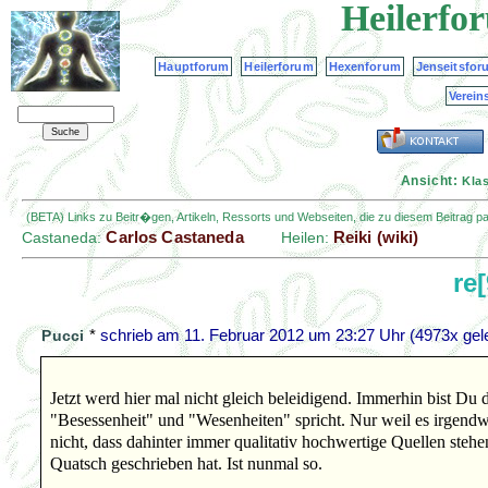
Heilerfo
Hauptforum
Heilerforum
Hexenforum
Jenseitsfor
Verein
Ansicht:
Kla
(BETA) Links zu Beitr�gen, Artikeln, Ressorts und Webseiten, die zu diesem Beitrag 
Carlos Castaneda
Reiki (wiki)
Castaneda:
Heilen:
re
*
schrieb am
11. Februar 2012 um 23:27 Uhr
(4973x gel
Pucci
Jetzt werd hier mal nicht gleich beleidigend. Immerhin bist D
"Besessenheit" und "Wesenheiten" spricht. Nur weil es irgendw
nicht, dass dahinter immer qualitativ hochwertige Quellen steh
Quatsch geschrieben hat. Ist nunmal so.