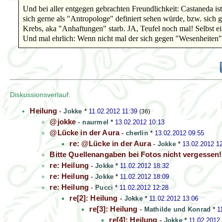
Und bei aller entgegen gebrachten Freundlichkeit: Castaneda 
sich gerne als "Antropologe" definiert sehen würde, bzw. sich ger
Krebs, aka "Anhaftungen" starb. JA, Teufel noch mal! Selbst ei
Und mal ehrlich: Wenn nicht mal der sich gegen "Wesenheiten" 
Diskussionsverlauf:
Heilung
-
Jokke
*
11.02.2012 11:39
(36)
@jokke
-
naurmel
*
13.02.2012 10:13
@Lücke in der Aura
-
cherlin
*
13.02.2012 09:55
re: @Lücke in der Aura
-
Jokke
*
13.02.2012 1
Bitte Quellenangaben bei Fotos nicht vergessen!
re: Heilung
-
Jokke
*
11.02.2012 18:32
re: Heilung
-
Jokke
*
11.02.2012 18:09
re: Heilung
-
Pucci
*
11.02.2012 12:28
re[2]: Heilung
-
Jokke
*
11.02.2012 13:06
re[3]: Heilung
-
Mathilde und Konrad
*
1
re[4]: Heilung
-
Jokke
*
11.02.2012