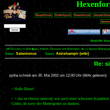
Hexenfo
Hauptforum
Heilerforum
Hexenforum
Jenseitsfor
Verein
Ansicht:
Kla
(BETA) Links zu Beitr�gen, Artikeln, Ressorts und Webseiten, die zu diesem Beitrag 
Satanismus
Astralvampir (wiki)
Satan:
Satan:
Re: s
pytha schrieb am
30. Mai 2002 um 12:00 Uhr
(664x gelesen):
> Hallo Blaze!
> > das ist ebenso sinnvoll, wie nach einer schweren Krankheit
Göttin, äh sorry der Muttergottes zu danken.