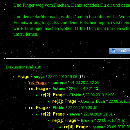
Und Finger weg vom Fluchen. Damit schadest Du dir und dei
Und denke darüber nach, wofür Du dich bestrafen willst. Woh
Verantwortung trägst. Es sind deine Entscheidungen, es ist dein
wir Erfahrungen machen wollen. Öffne Dich nicht nur den schön
um zu lernen.
Diskussionsverlauf:
Frage
~
sayya
*
22.09.2010 19:06
(12)
re: Frage
~
naurmel
*
01.03.2011 12:23
re: Frage
~
Arkana
*
22.09.2010 21:13
re[2]: Frage
~
Elokin
*
22.09.2010 21:56
re[3]: Frage
~
Cosma_Leah
*
22.09.2010 
re: Frage
~
Elokin
*
22.09.2010 20:40
re[2]: Frage
~
sayya
*
22.09.2010 21:31
re[3]: Frage
~
Elokin
*
22.09.2010 21:51
re[4]: Frage
~
sayya
*
23.09.2010 0