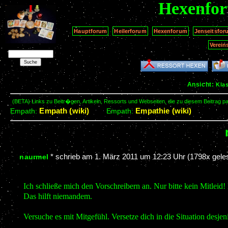
Hexenfo
Hauptforum
Heilerforum
Hexenforum
Jenseitsfor
Verein
Ansicht:
Kla
(BETA) Links zu Beitr�gen, Artikeln, Ressorts und Webseiten, die zu diesem Beitrag 
Empath (wiki)
Empathie (wiki)
Empath:
Empath:
*
schrieb am
1. März 2011 um 12:23 Uhr
(1798x gele
naurmel
Ich schließe mich den Vorschreibern an. Nur bitte kein Mitleid! 
Das hilft niemandem.
Versuche es mit Mitgefühl. Versetze dich in die Situation desjeni