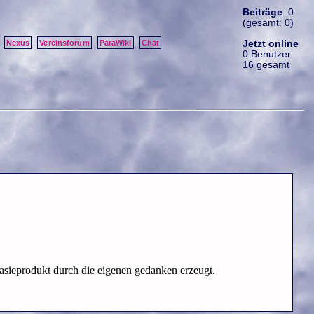
Beiträge
: 0
(gesamt: 0)
Jetzt online
Nexus
Vereinsforum
ParaWiki
Chat
0 Benutzer
16 gesamt
ntasieprodukt durch die eigenen gedanken erzeugt.