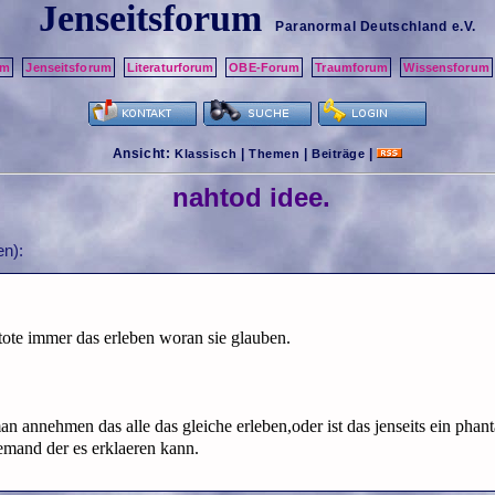
Jenseitsforum
Paranormal Deutschland
e.V.
um
Jenseitsforum
Literaturforum
OBE-Forum
Traumforum
Wissensforum
Ansicht:
|
|
|
Klassisch
Themen
Beiträge
nahtod idee.
n):
h tote immer das erleben woran sie glauben.
an annehmen das alle das gleiche erleben,oder ist das jenseits ein pha
r jemand der es erklaeren kann.