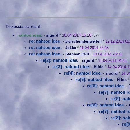
Diskussionsverlauf:
nahtod idee.
-
sigurd
*
10.04.2014 16:20
(37)
re: nahtod idee.
-
zwischendenwelten
*
12.12.2014 02
re: nahtod idee.
-
Jokke
*
11.04.2014 22:45
re: nahtod idee.
-
Stephan1970
*
10.04.2014 23:01
re[2]: nahtod idee.
-
sigurd
*
11.04.2014 04:41
re[3]: nahtod idee.
-
Hilde
*
14.04.2014 1
re[4]: nahtod idee.
-
sigurd
*
14.0
re[5]: nahtod idee.
-
Hilde
re[6]: nahtod idee.
-
re[7]: nahtod i
re[8]: na
re[6]: nahtod idee.
-
re[7]: nahtod i
re[8]: na
re[9