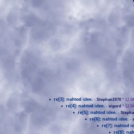
re[3]: nahtod idee.
-
Stephan1970
*
12.0
re[4]: nahtod idee.
-
sigurd
*
12.0
re[5]: nahtod idee.
-
Stepha
re[6]: nahtod idee.
-
re[7]: nahtod i
re[8]: na