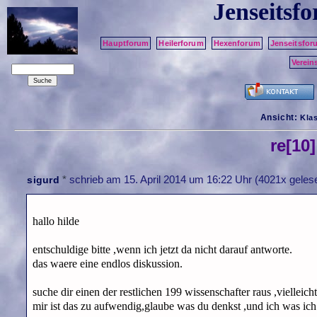
Jenseitsf
Hauptforum
Heilerforum
Hexenforum
Jenseitsfor
Verein
Ansicht:
Kla
re[10
*
schrieb am
15. April 2014 um 16:22 Uhr
(4021x gelese
sigurd
hallo hilde
entschuldige bitte ,wenn ich jetzt da nicht darauf antworte.
das waere eine endlos diskussion.
suche dir einen der restlichen 199 wissenschafter raus ,vielleich
mir ist das zu aufwendig,glaube was du denkst ,und ich was ich 