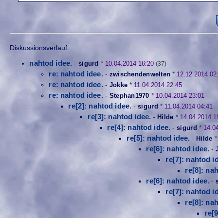
Diskussionsverlauf:
nahtod idee.
-
sigurd
*
10.04.2014 16:20
(37)
re: nahtod idee.
-
zwischendenwelten
*
12.12.2014 02
re: nahtod idee.
-
Jokke
*
11.04.2014 22:45
re: nahtod idee.
-
Stephan1970
*
10.04.2014 23:01
re[2]: nahtod idee.
-
sigurd
*
11.04.2014 04:41
re[3]: nahtod idee.
-
Hilde
*
14.04.2014 1
re[4]: nahtod idee.
-
sigurd
*
14.0
re[5]: nahtod idee.
-
Hilde
re[6]: nahtod idee.
-
re[7]: nahtod i
re[8]: na
re[6]: nahtod idee.
-
re[7]: nahtod i
re[8]: na
re[9