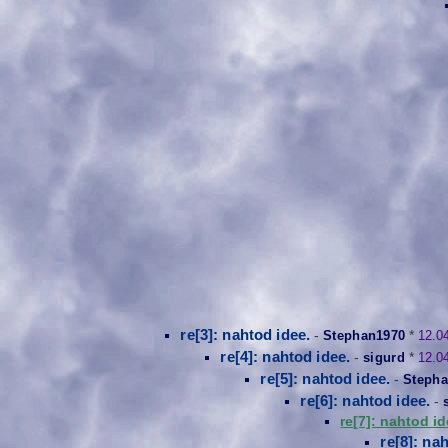
re[3]: nahtod idee.
-
Stephan1970
*
12.0
re[4]: nahtod idee.
-
sigurd
*
12.0
re[5]: nahtod idee.
-
Stepha
re[6]: nahtod idee.
-
re[7]: nahtod id
re[8]: na