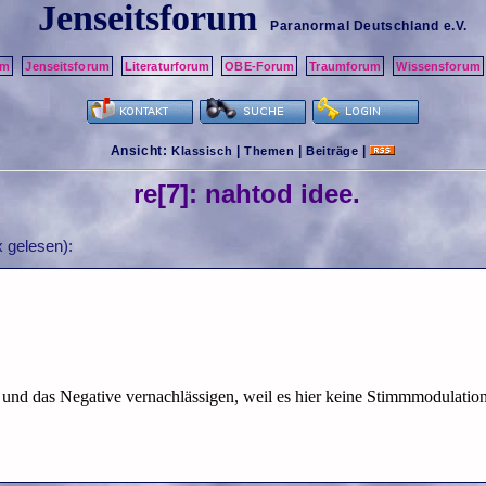
Jenseitsforum
Paranormal Deutschland
e.V.
um
Jenseitsforum
Literaturforum
OBE-Forum
Traumforum
Wissensforum
Ansicht:
|
|
|
Klassisch
Themen
Beiträge
re[7]: nahtod idee.
 gelesen):
 und das Negative vernachlässigen, weil es hier keine Stimmmodulation