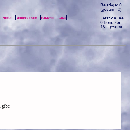
Beiträge
: 0
(gesamt: 0)
Jetzt online
Nexus
Vereinsforum
ParaWiki
Chat
0 Benutzer
181 gesamt
 gibt)