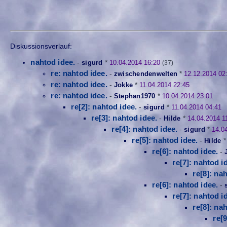
Diskussionsverlauf:
nahtod idee.
-
sigurd
*
10.04.2014 16:20
(37)
re: nahtod idee.
-
zwischendenwelten
*
12.12.2014 02
re: nahtod idee.
-
Jokke
*
11.04.2014 22:45
re: nahtod idee.
-
Stephan1970
*
10.04.2014 23:01
re[2]: nahtod idee.
-
sigurd
*
11.04.2014 04:41
re[3]: nahtod idee.
-
Hilde
*
14.04.2014 1
re[4]: nahtod idee.
-
sigurd
*
14.0
re[5]: nahtod idee.
-
Hilde
re[6]: nahtod idee.
-
re[7]: nahtod i
re[8]: na
re[6]: nahtod idee.
-
re[7]: nahtod i
re[8]: na
re[9