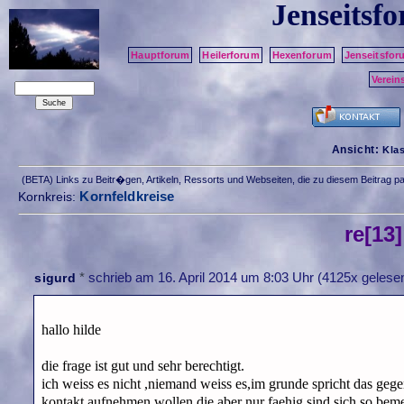
Jenseitsf
Hauptforum
Heilerforum
Hexenforum
Jenseitsfor
Verein
Ansicht:
Kla
(BETA) Links zu Beitr�gen, Artikeln, Ressorts und Webseiten, die zu diesem Beitrag 
Kornfeldkreise
Kornkreis:
re[13
*
schrieb am
16. April 2014 um 8:03 Uhr
(4125x gelesen
sigurd
hallo hilde
die frage ist gut und sehr berechtigt.
ich weiss es nicht ,niemand weiss es,im grunde spricht das gege
kontakt aufnehmen wollen,die aber nur faehig sind sich so be