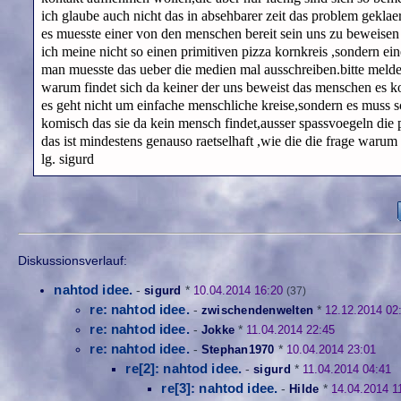
ich glaube auch nicht das in absehbarer zeit das problem gekla
es muesste einer von den menschen bereit sein uns zu beweisen da
ich meine nicht so einen primitiven pizza kornkreis ,sondern ei
man muesste das ueber die medien mal ausschreiben.bitte meldet
warum findet sich da keiner der uns beweist das menschen es k
es geht nicht um einfache menschliche kreise,sondern es muss s
komisch das sie da kein mensch findet,ausser spassvoegeln die p
das ist mindestens genauso raetselhaft ,wie die die frage warum
lg. sigurd
Diskussionsverlauf:
nahtod idee.
-
sigurd
*
10.04.2014 16:20
(37)
re: nahtod idee.
-
zwischendenwelten
*
12.12.2014 02
re: nahtod idee.
-
Jokke
*
11.04.2014 22:45
re: nahtod idee.
-
Stephan1970
*
10.04.2014 23:01
re[2]: nahtod idee.
-
sigurd
*
11.04.2014 04:41
re[3]: nahtod idee.
-
Hilde
*
14.04.2014 1