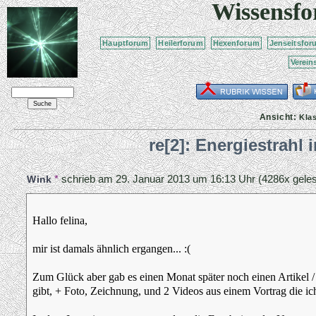
Wissensf
Hauptforum
Heilerforum
Hexenforum
Jenseitsfor
Verein
Ansicht:
Kla
re[2]: Energiestrahl
*
schrieb am
29. Januar 2013 um 16:13 Uhr
(4286x geles
Wink
Hallo felina,
mir ist damals ähnlich ergangen... :(
Zum Glück aber gab es einen Monat später noch einen Artikel / 
gibt, + Foto, Zeichnung, und 2 Videos aus einem Vortrag die ic