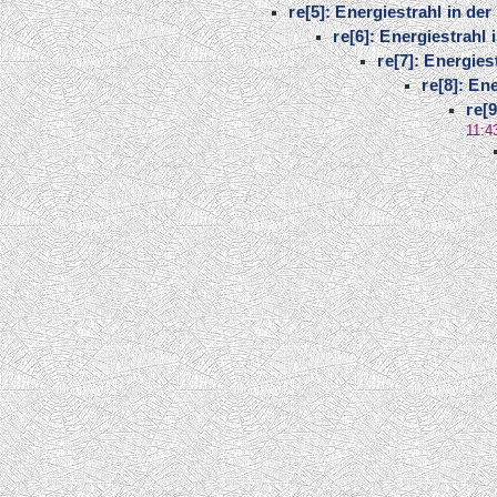
re[5]: Energiestrahl in d
re[6]: Energiestrahl
re[7]: Energie
re[8]: En
re[
11:4