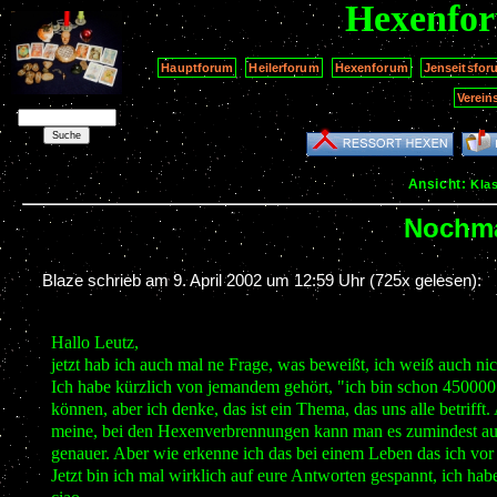
Hexenfo
Hauptforum
Heilerforum
Hexenforum
Jenseitsfor
Verein
Ansicht:
Kla
Nochma
Blaze schrieb am
9. April 2002 um 12:59 Uhr
(725x gelesen):
Hallo Leutz,
jetzt hab ich auch mal ne Frage, was beweißt, ich weiß auch nich
Ich habe kürzlich von jemandem gehört, "ich bin schon 450000 Jah
können, aber ich denke, das ist ein Thema, das uns alle betri
meine, bei den Hexenverbrennungen kann man es zumindest auf 
genauer. Aber wie erkenne ich das bei einem Leben das ich vor
Jetzt bin ich mal wirklich auf eure Antworten gespannt, ich ha