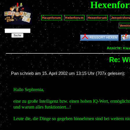
Hexenfo
Hauptforum
Heilerforum
Hexenforum
Jenseitsfor
Verein
Ansicht:
Kla
Re: Wi
Pan schrieb am
15. April 2002 um 13:15 Uhr
(707x gelesen):
Hallo Sephrenia,
eine zu große Intelligenz bzw. einen hohen IQ-Wert, ermöglicht
und warum alles funktioniert...!
Leute die, die Dinge so gegeben hinnehmen sind bei weitem nic