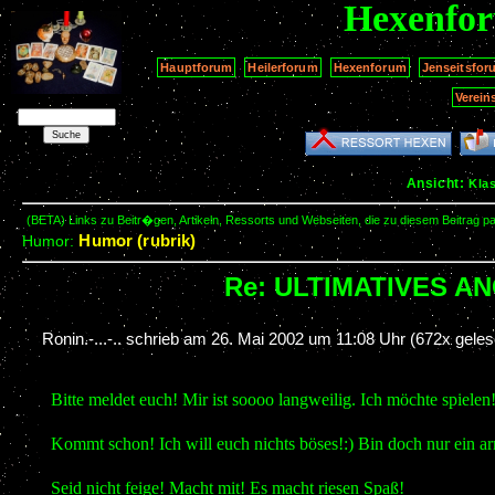
Hexenfo
Hauptforum
Heilerforum
Hexenforum
Jenseitsfor
Verein
Ansicht:
Kla
(BETA) Links zu Beitr�gen, Artikeln, Ressorts und Webseiten, die zu diesem Beitrag 
Humor (rubrik)
Humor:
Re: ULTIMATIVES AN
Ronin.-...-.. schrieb am
26. Mai 2002 um 11:08 Uhr
(672x geles
Bitte meldet euch! Mir ist soooo langweilig. Ich möchte spielen
Kommt schon! Ich will euch nichts böses!:) Bin doch nur ein a
Seid nicht feige! Macht mit! Es macht riesen Spaß!