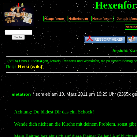
Hexenfo
Hauptforum
Heilerforum
Hexenforum
Jenseitsfor
Verein
Ansicht:
Kla
(BETA) Links zu Beitr�gen, Artikeln, Ressorts und Webseiten, die zu diesem Beitrag 
Reiki (wiki)
Reiki:
*
schrieb am
19. März 2011 um 10:29 Uhr
(2365x ge
metatron
Achtung: Du bildest Dir das ein. Schock!
Wende dich nicht an die Kirche mit deinem Problem, sonst gibt
Mein Beitrag bezieht sich auf diese Deiner Zeilen! Auf Nichts 