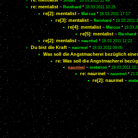
~
Smurf
*
18.03.2011 11:49
re: mentalist
~
Reinhard
*
18.03.2011 10:25
re[2]: mentalist
~
Marcus
*
18.03.2011 17:17
re[3]: mentalist
~
Reinhard
*
19.03.2011 
re[4]: mentalist
~
Marcus
*
19.03.2
re[5]: mentalist
~
Reinhard
re[2]: mentalist
~
naurmel
*
18.03.2011 12:22
Du bist die Kraft
~
naurmel
*
18.03.2011 09:05
Was soll die Angstmacherei bezüglich eine
re: Was soll die Angstmacherei bezüg
naurmel
~
metatron
*
19.03.2011 10
re: naurmel
~
naurmel
*
21.
re[2]: naurmel
~
meta