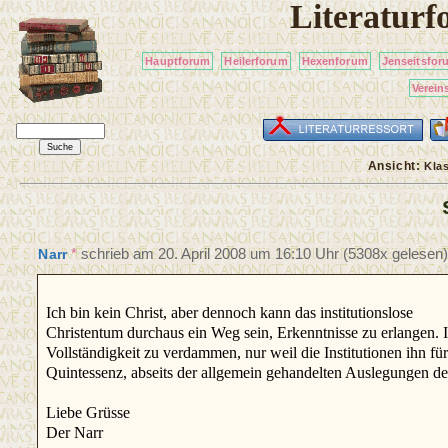
Literatur
Hauptforum
Heilerforum
Hexenforum
Jenseitsfor
Verein
Ansicht:
Kla
*
schrieb am
20. April 2008 um 16:10 Uhr
(5308x gelesen)
Narr
Ich bin kein Christ, aber dennoch kann das institutionslose
Christentum durchaus ein Weg sein, Erkenntnisse zu erlangen. I
Vollständigkeit zu verdammen, nur weil die Institutionen ihn fü
Quintessenz, abseits der allgemein gehandelten Auslegungen de
Liebe Grüsse
Der Narr