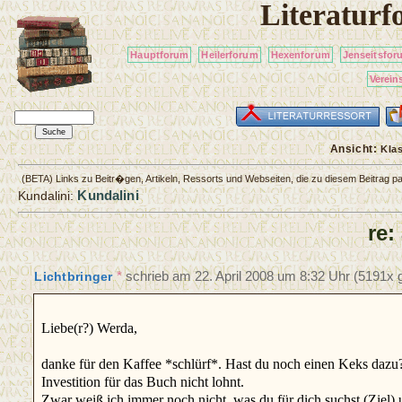
Literatur
Hauptforum
Heilerforum
Hexenforum
Jenseitsfor
Verein
Ansicht:
Kla
(BETA) Links zu Beitr�gen, Artikeln, Ressorts und Webseiten, die zu diesem Beitrag 
Kundalini
Kundalini:
re:
*
schrieb am
22. April 2008 um 8:32 Uhr
(5191x g
Lichtbringer
Liebe(r?) Werda,
danke für den Kaffee *schlürf*. Hast du noch einen Keks dazu? 
Investition für das Buch nicht lohnt.
Zwar weiß ich immer noch nicht, was du für dich suchst (Ziel) 