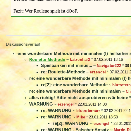
Fazit: Wer Roulette spielt ist dOoF.
Diskussionsverlauf:
eine wunderbare Methode mit minimalen (!) hellseheris
Roulette-Methode
~
katzenhai2
*
07.02.2011 18:16
Spielbanken mit minus...
~
Navigator222
*
08.
re: Roulette-Methode
~
erzengel
*
07.02.2011 
re: eine wunderbare Methode mit minimalen (!) he
re[2]: eine wunderbare Methode
~
blutrotern
re: eine wunderbare Methode mit minimalen
~
Ch
alles richtig! Bitte nicht ausprobieren wär keine 
WARNUNG
~
erzengel
*
22.01.2011 14:08
re: WARNUNG
~
blutroternarr
*
02.02.2011 22:
re: WARNUNG
~
Mike
*
23.01.2011 18:50
re[2]: WARNUNG
~
erzengel
*
23.01.201
re: WARNUNG - Falscher Ansatz
~
Martin Ri