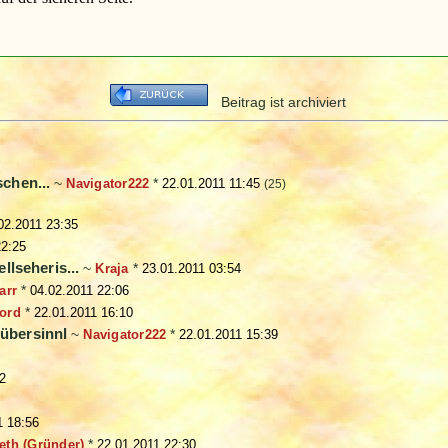
Beitrag ist archiviert
chen...
~
Navigator222
*
22.01.2011 11:45
(25)
02.2011 23:35
22:25
llseheris...
~
Kraja
*
23.01.2011 03:54
arr
*
04.02.2011 22:06
ord
*
22.01.2011 16:10
*übersinnl
~
Navigator222
*
22.01.2011 15:39
12
1 18:56
eth (Gründer)
*
22.01.2011 22:30