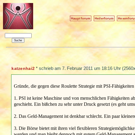
Hauptforum
Heilerforum
Hexenfor
*
schrieb am
7. Februar 2011 um 18:16 Uhr
(2560x
katzenhai2
Gründe, die gegen diese Roulette Strategie mit PSI-Fähigkeiten 
1. PSI ist keine Maschine und von menschlichen Fähigkeiten abh
geschieht. Ein bißchen zu sehr unter Druck gesetzt (es geht um
2. Das Geld-Management ist denkbar schlecht. Ein paar kleinere
3. Die Börse bietet mit ihren viel flexibleren Strategiemöglich
werden und man bleibt dennoch mit gutem Geld-Management auf