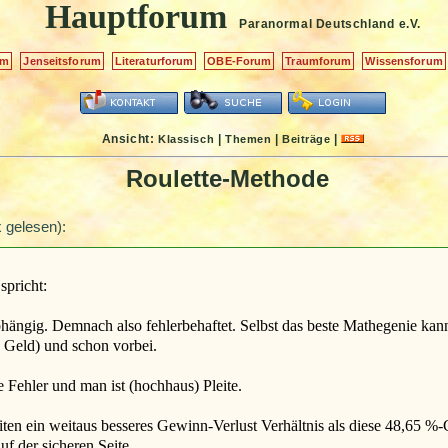
Hauptforum
Paranormal Deutschland
e.V.
um
Jenseitsforum
Literaturforum
OBE-Forum
Traumforum
Wissensforum
Ansicht:
|
|
|
Klassisch
Themen
Beiträge
Roulette-Methode
 gelesen):
spricht:
ängig. Demnach also fehlerbehaftet. Selbst das beste Mathegenie kann 
s Geld) und schon vorbei.
 Fehler und man ist (hochhaus) Pleite.
keiten ein weitaus besseres Gewinn-Verlust Verhältnis als diese 48,65 %-
 der sicheren Seite.