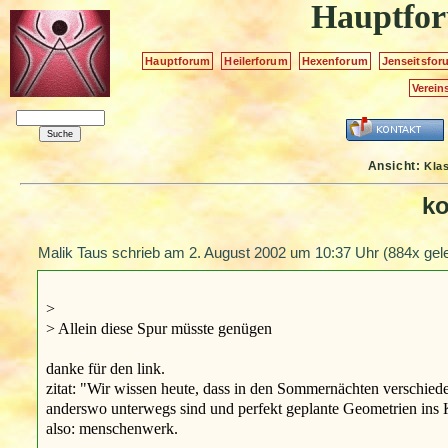
Hauptfo
Hauptforum
Heilerforum
Hexenforum
Jenseitsfor
Verein
Ansicht:
Kla
ko
Malik Taus schrieb am
2. August 2002 um 10:37 Uhr
(884x gel
>
> Allein diese Spur müsste genügen
danke für den link.
zitat: "Wir wissen heute, dass in den Sommernächten verschi
anderswo unterwegs sind und perfekt geplante Geometrien ins 
also: menschenwerk.