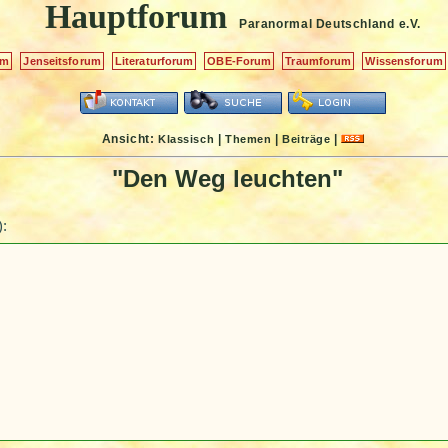
Hauptforum
Paranormal Deutschland
e.V.
um
Jenseitsforum
Literaturforum
OBE-Forum
Traumforum
Wissensforum
Ansicht:
|
|
|
Klassisch
Themen
Beiträge
"Den Weg leuchten"
):