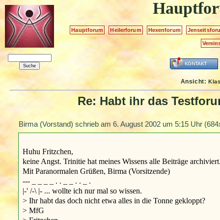
Hauptfo
Hauptforum
Heilerforum
Hexenforum
Jenseitsfor
Verein
Ansicht:
Kla
Re: Habt ihr das Testforu
Birma (Vorstand) schrieb am
6. August 2002 um 5:15 Uhr
(684x
Huhu Fritzchen,
keine Angst. Trinitie hat meines Wissens alle Beiträge archiviert
Mit Paranormalen Grüßen, Birma (Vorsitzende)
--- _ _ _ _ . . _ _ . . _ .
|-' /-\ |- ... wollte ich nur mal so wissen.
> Ihr habt das doch nicht etwa alles in die Tonne gekloppt?
> MfG