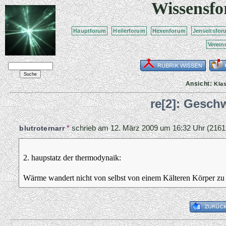
Wissensf
Hauptforum
Heilerforum
Hexenforum
Jenseitsfor
Verein
Ansicht:
Kla
re[2]: Geschw
*
schrieb am
12. März 2009 um 16:32 Uhr
(2161
blutroternarr
2. haupstatz der thermodynaik:
Wärme wandert nicht von selbst von einem Kälteren Körper z