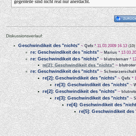
gegenteile sind nicht real nur anerdacht.
Diskussionsverlauf:
Geschwindikeit des "nichts"
~
Qefx
*
11.03.2009 16:13
(10)
re: Geschwindikeit des "nichts"
~
Marius
*
13.03.2
re: Geschwindikeit des "nichts"
~
blutroternarr
*
1
re[2]: Geschwindikeit des "nichts"
~
blutrote
re: Geschwindikeit des "nichts"
~
Schwarzerschal
re[2]: Geschwindikeit des "nichts"
~
Qefx
*
re[3]: Geschwindikeit des "nichts"
~
W
re[2]: Geschwindikeit des "nichts"
~
blutrot
re[3]: Geschwindikeit des "nichts"
~
S
re[4]: Geschwindikeit des "nich
re[5]: Geschwindikeit des 