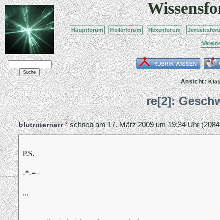
Wissensf
Hauptforum
Heilerforum
Hexenforum
Jenseitsfor
Verein
Ansicht:
Kla
re[2]: Geschw
*
schrieb am
17. März 2009 um 19:34 Uhr
(2084
blutroternarr
P.S.
-*-=+
...