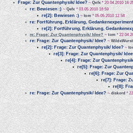
Frage: Zur Quantenphysik/ Idee?
~
Qefx
*
20.04.2010 16:2
re: Bewiesen :)
~
Qefx
*
03.05.2010 18:59
re[2]: Bewiesen :)
~
tom
*
05.05.2010 12:58
re: Fortführung, Erklärung, Gedankenexperimen
re[2]: Fortführung, Erklärung, Gedankenex
re: Frage: Zur Quantenphysik/ Idee?
~
tom
*
22.04.2
re: Frage: Zur Quantenphysik/ Idee?
~
WildeWurst
re[2]: Frage: Zur Quantenphysik/ Idee?
~
t
re[3]: Frage: Zur Quantenphysik/ Ide
re[4]: Frage: Zur Quantenphysik
re[5]: Frage: Zur Quanten
re[6]: Frage: Zur Qu
re[7]: Frage: 
re[8]: Fr
re: Frage: Zur Quantenphysik/ Idee?
~
diskord
*
22