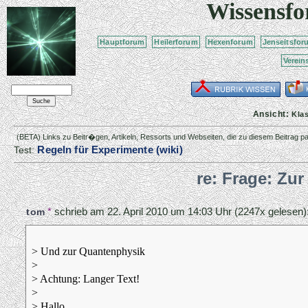
Wissensf
Hauptforum
Heilerforum
Hexenforum
Jenseitsfor
Verein
Ansicht:
Kla
(BETA) Links zu Beitr�gen, Artikeln, Ressorts und Webseiten, die zu diesem Beitrag 
Regeln für Experimente (wiki)
Test:
re: Frage: Zu
*
schrieb am
22. April 2010 um 14:03 Uhr
(2247x gelesen)
tom
> Und zur Quantenphysik
>
> Achtung: Langer Text!
>
> Hallo,