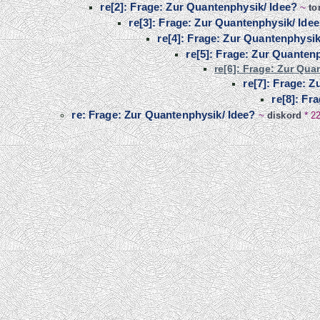
re[2]: Frage: Zur Quantenphysik/ Idee?
~
t
re[3]: Frage: Zur Quantenphysik/ Ide
re[4]: Frage: Zur Quantenphysik
re[5]: Frage: Zur Quanten
re[6]: Frage: Zur Qua
re[7]: Frage: 
re[8]: Fr
re: Frage: Zur Quantenphysik/ Idee?
~
diskord
*
22