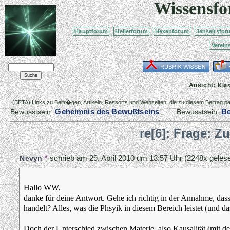
Wissensf
Hauptforum
Heilerforum
Hexenforum
Jenseitsfor
Verein
Ansicht:
Kla
(BETA) Links zu Beitr�gen, Artikeln, Ressorts und Webseiten, die zu diesem Beitrag 
Geheimnis des Bewußtseins
Be
Bewusstsein:
Bewusstsein:
re[6]: Frage: Z
*
schrieb am
29. April 2010 um 13:57 Uhr
(2248x gelese
Nevyn
Hallo WW,
danke für deine Antwort. Gehe ich richtig in der Annahme, das
handelt? Alles, was die Phsyik in diesem Bereich leistet (und das
Doch der Unterschied zwischen Materie, also Kausalität (mit der