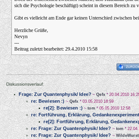
sich die Psychologie beschäftigt) scheint in diesem Bereich z
Gibt es vielleicht am Ende gar keinen Unterschied zwischen b
Herzliche Grüße,
Nevyn
---
Beitrag zuletzt bearbeitet: 29.4.2010 15:58
Diskussionsverlauf:
Frage: Zur Quantenphysik/ Idee?
~
Qefx
*
20.04.2010 16:2
re: Bewiesen :)
~
Qefx
*
03.05.2010 18:59
re[2]: Bewiesen :)
~
tom
*
05.05.2010 12:58
re: Fortführung, Erklärung, Gedankenexperimen
re[2]: Fortführung, Erklärung, Gedankenex
re: Frage: Zur Quantenphysik/ Idee?
~
tom
*
22.04
re: Frage: Zur Quantenphysik/ Idee?
~
WildeWurst