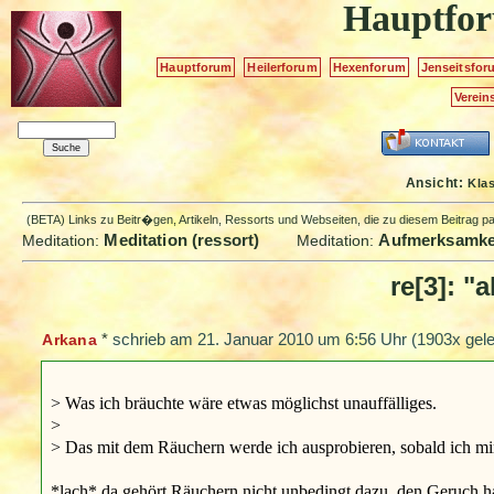
Hauptfo
Hauptforum
Heilerforum
Hexenforum
Jenseitsfor
Verein
Ansicht:
Kla
(BETA) Links zu Beitr�gen, Artikeln, Ressorts und Webseiten, die zu diesem Beitrag 
Meditation (ressort)
Aufmerksamkei
Meditation:
Meditation:
re[3]: "
*
schrieb am
21. Januar 2010 um 6:56 Uhr
(1903x gele
Arkana
> Was ich bräuchte wäre etwas möglichst unauffälliges.
>
> Das mit dem Räuchern werde ich ausprobieren, sobald ich mir
*lach* da gehört Räuchern nicht unbedingt dazu, den Geruch h