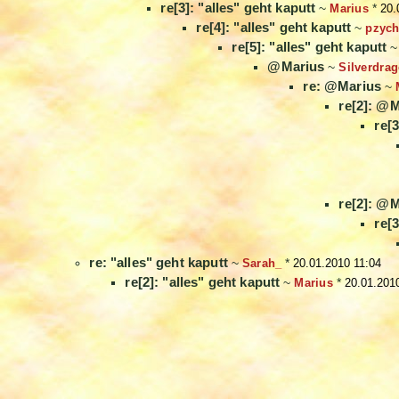
re[3]: "alles" geht kaputt
~
Marius
*
20.
re[4]: "alles" geht kaputt
~
pzyc
re[5]: "alles" geht kaputt
@Marius
~
Silverdra
re: @Marius
~
re[2]: @
re[
re[2]: @
re[3
re: "alles" geht kaputt
~
Sarah_
*
20.01.2010 11:04
re[2]: "alles" geht kaputt
~
Marius
*
20.01.201