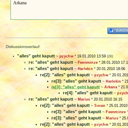
Arkana
Diskussionsverlauf:
"alles" geht kaputt
~
pzychw
*
19.01.2010 13:59
(26)
re: "alles" geht kaputt
~
Feenminze
*
28.01.2010 17:
re: "alles" geht kaputt
~
Harlekin
*
20.01.2010 18:06
re[2]: "alles" geht kaputt
~
pzychw
*
20.01.20
re[3]: "alles" geht kaputt
~
Harlekin
*
2
re[3]: "alles" geht kaputt
~
Arkana
*
21.0
re[4]: "alles" geht kaputt
~
pzyc
re: "alles" geht kaputt
~
Marius
*
20.01.2010 16:15
re[2]: "alles" geht kaputt
~
Soran
*
25.01.2010
re[3]: "alles" geht kaputt
~
Feenminze
re[3]: "alles" geht kaputt
~
Marius
*
25.
re[2]: "alles" geht kaputt
~
pzychw
*
20.01.20