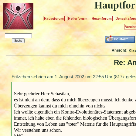
Hauptfo
Hauptforum
Heilerforum
Hexenforum
Jenseitsfor
Verein
Ansicht:
Kla
Re: An
Fritzchen schrieb am
1. August 2002 um 22:55 Uhr
(817x geles
Sehr geehrter Herr Sebastian,
es ist nicht an dem, dass du mich überzeugen musst. Ich denke 
Überzeugen kannst du mich ohnehin von nichts.
Ich wollte eigentlich ein Kontra-Evolutionäres-Statement abgeb
immer, ich halte eben die fehlenden biologischen Übergangsfor
Entstehung von Leben aus "toter" Materie für die Hauptangriff
Wir verstehen uns schon.