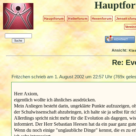
Hauptfo
Hauptforum
Heilerforum
Hexenforum
Jenseitsfor
Verein
Ansicht:
Kla
Re: Ev
Fritzchen schrieb am
1. August 2002 um 22:57 Uhr
(769x geles
Herr Axiom,
eigentlich wollte ich ähnliches ausdrücken.
Mein Anliegen besteht darin, ungeklärte Punkte aufzuzeigen, oh
der Schulwissenschaft abzubringen, ich halte sie ja selbst für ri
Allerdings spricht nicht mehr für die Evolution als dagegen, wi
informiert. Der Herr Sebastian Heesen hat da ein paar ganz gut
Wenn du noch einige "unglaubliche Dinge" kennst, die es zu erk