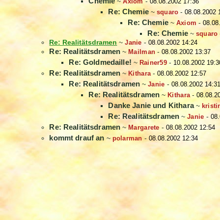
Chemie
~
Axiom
-
08.08.2002 17:36
Re: Chemie
~
squaro
-
08.08.2002 
Re: Chemie
~
Axiom
-
08.08
Re: Chemie
~
squaro
Re: Realitätsdramen
~
Janie
-
08.08.2002 14:24
Re: Realitätsdramen
~
Mailman
-
08.08.2002 13:37
Re: Goldmedaille!
~
Rainer59
-
10.08.2002 19:3
Re: Realitätsdramen
~
Kithara
-
08.08.2002 12:57
Re: Realitätsdramen
~
Janie
-
08.08.2002 14:3
Re: Realitätsdramen
~
Kithara
-
08.08.2
Danke Janie und Kithara
~
kristi
Re: Realitätsdramen
~
Janie
-
08.
Re: Realitätsdramen
~
Margarete
-
08.08.2002 12:54
kommt drauf an
~
polarman
-
08.08.2002 12:34