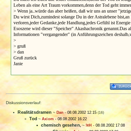
Leben als eine Art Traum vorkommen,denn der Tod geht immer 
> Wenn ja..würde das aber heißen, daß wir uns an unser "jetzig
Du wirst Dich,zumindest solange Du in der Astralebene bist,a
verloren,jeder Gedanke,jede Handlung,jedes Gefühl ist Energie u
Esoszene wird dieser "Speicher" Akashachronik genannt.Das all
Informationen "vergangender" (in Anführungszeichen deshalb,wei
>
> gruß
> dan
Gruß zurück
Janie
Diskussionsverlauf:
Realitätsdramen
~
Dan
-
08.08.2002 12:15
(16)
Tod
~
Axiom
-
08.08.2002 16:22
chemisch gesehen,
~
!¢H
-
08.08.2002 17:08