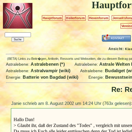
Hauptfo
Hauptforum
Heilerforum
Hexenforum
Jenseitsfor
Verein
Ansicht:
Kla
(BETA) Links zu Beitr�gen, Artikeln, Ressorts und Webseiten, die zu diesem Beitrag 
Astralebenen (*)
Astrale Welten 
Astralebene:
Astralebene:
Astralvampir (wiki)
Budaliget (wi
Astralebene:
Astralebene:
Batterie von Bagdad (wiki)
Bewusstsein
Energie:
Energie:
Re: R
Janie schrieb am
8. August 2002 um 14:24 Uhr
(763x gelesen)
Hallo Dan!
> Glaubt ihr, daß der Zustand des "Todes" , vergleich mit unser
Da muss ich Euch alle leider enttäuschen,denn der Tod ist ledi